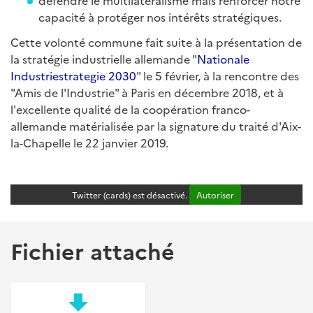
défendre le multilatéralisme mais renforcer notre
capacité à protéger nos intérêts stratégiques.
Cette volonté commune fait suite à la présentation de
la stratégie industrielle allemande "
Nationale
Industriestrategie 2030
" le 5 février, à la rencontre des
"Amis de l'Industrie" à Paris en décembre 2018, et à
l'excellente qualité de la coopération franco-
allemande matérialisée par la signature du traité d'Aix-
la-Chapelle le 22 janvier 2019.
Twitter (cards) est désactivé.
Autoriser
Fichier attaché
file_download