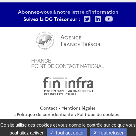
Abonnez-vous à notre lettre d'information
Twitter
LinkedIn
Youtu
Suivez la DG Trésor sur :
Contact
Mentions légales
Politique de confidentialité
Politique de cookies
Gestion des cookies
Flux RSS
Ce site utilise des cookies et vous donne le contrôle sur ce que vous
service-public.gouv.fr
legifrance.gouv.fr
info.gouv.fr
souhaitez activer
Tout accepter
Tout refuser