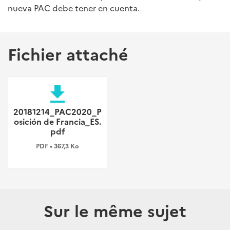
nueva PAC debe tener en cuenta.
Fichier attaché
file_download
20181214_PAC2020_P
osición de Francia_ES.
pdf
PDF • 367,3 Ko
Sur le même sujet