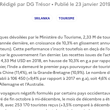
Rédigé par DG Trésor • Publié le
23 janvier 201
SRILANKA
TOURISME
tiques dévoilées par le Ministère du Tourisme, 2,33 M de tou
 l’année dernière, en croissance de 10,3% en glissement annu
iteurs). Cette performance s’inscrit toutefois en deçà de l’
ar le gouvernement l’an dernier. Les recettes issues de l’act
à 4,33 Md USD en 2018, en hausse de 10,3% en g.a par rappo
ier, l’Inde a demeuré le premier pays pourvoyeur de touriste
la Chine (11,4%), et la Grande-Bretagne (10,9%). Le nombre de
tabli à 106 450 (+9,4% par rapport à 2017 en g.a), soit 4,6% 
’Allemagne et l’Australie.
x voyageurs négatifs formulés par certains pays occidentaux
ré de fin octobre à mi-décembre, le mois de décembre a été
8, avec 253 170 touristes reçus (+3,5% comparé à décembre