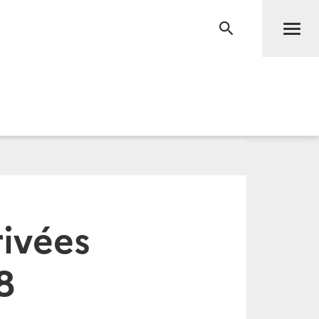
Men
RECHERCHE
rivées
8