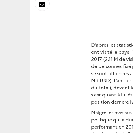
sur
Envoyer
Linkedin
par
Messagerie
D’après les statis
ont visité le pays
2017 (2,11 M de vis
de personnes fixé p
se sont affichées 
Md USD). L’an dern
du total), devant 
s’est quant à lui é
position derrière l
Malgré les avis au
politique qui a du
performant en 201