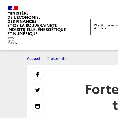
Accueil
Trésor-Info
Partager
Forte
sur
Partager
Facebook
sur
Partager
Twitter