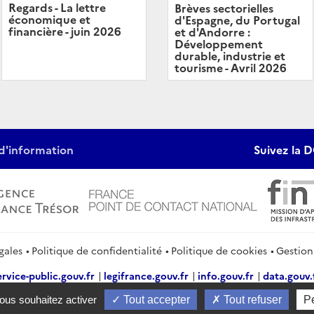
Regards - La lettre
Brèves sectorielles
économique et
d'Espagne, du Portugal
financière - juin 2026
et d'Andorre :
Développement
durable, industrie et
tourisme - Avril 2026
d'information
Suivez la D
gales
Politique de confidentialité
Politique de cookies
Gestion
ervice-public.gouv.fr
legifrance.gouv.fr
info.gouv.fr
data.gouv.
2026 Direction générale du Trésor
vous souhaitez activer
Tout accepter
Tout refuser
P