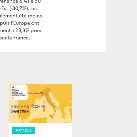
venance d’Asie du
Est (-30,7%). Les
également été moins
puis l’Europe ont
mment +23,3% pour
our la France
.
ARTICLE