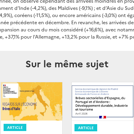
’année, on observe cependant des arrivées moindres en pro
ent d’Inde (-4,2%), des Maldives (-9,1%) ; et d’Asie du Sud-
(-4,9%), coréens (-11,5%), ou encore américains (-3,0%) ont 
née précédente en décembre. En revanche, les arrivées de
xpansion au cours du mois considéré (+16,6%), avec nota
, +37,1% pour l’Allemagne, +13,2% pour la Russie, et +7% p
Sur le même sujet
ARTICLE
ARTICLE