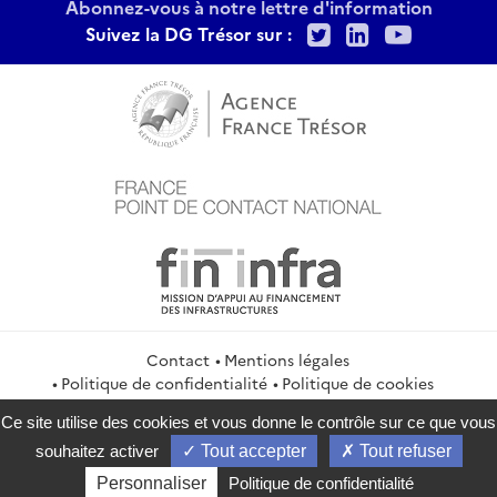
Abonnez-vous à notre lettre d'information
Twitter
LinkedIn
Youtu
Suivez la DG Trésor sur :
Contact
Mentions légales
Politique de confidentialité
Politique de cookies
Gestion des cookies
Flux RSS
Ce site utilise des cookies et vous donne le contrôle sur ce que vous
service-public.gouv.fr
legifrance.gouv.fr
info.gouv.fr
souhaitez activer
Tout accepter
Tout refuser
data.gouv.fr
Personnaliser
Politique de confidentialité