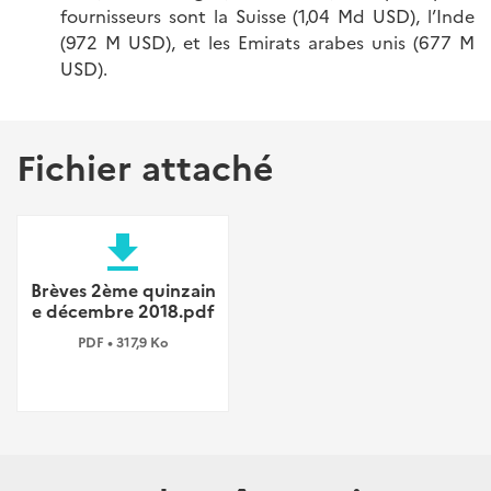
fournisseurs sont la Suisse (1,04 Md USD), l’Inde
(972 M USD), et les Emirats arabes unis (677 M
USD).
Fichier attaché
file_download
Brèves 2ème quinzain
e décembre 2018.pdf
PDF • 317,9 Ko