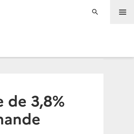
Men
RECHERCHE
e de 3,8%
emande