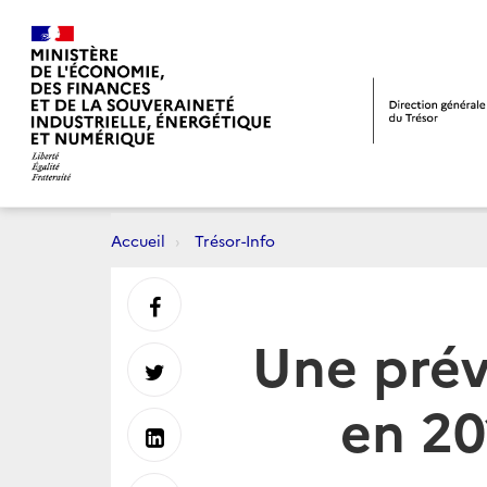
Accueil
Trésor-Info
Partager
Une prév
sur
Partager
en 20
Facebook
sur
Partager
Twitter