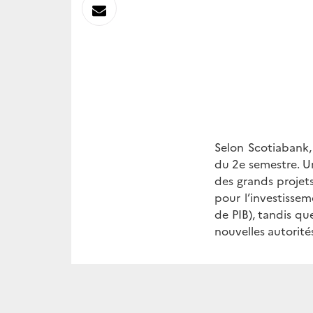
sur
Envoyer
Linkedin
par
Messagerie
Selon Scotiabank,
du 2e semestre. Un
des grands projet
pour l’investissem
de PIB), tandis qu
nouvelles autorités