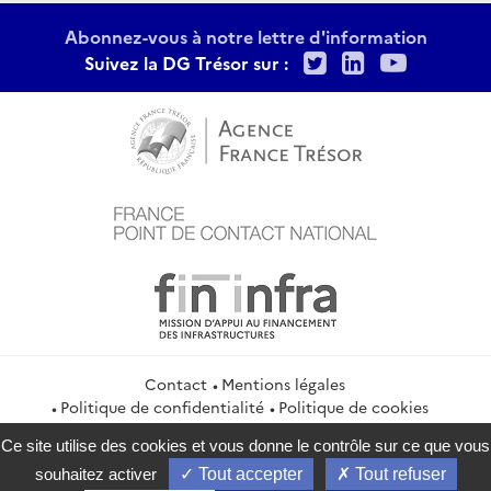
Abonnez-vous à notre lettre d'information
Twitter
LinkedIn
Youtu
Suivez la DG Trésor sur :
Contact
Mentions légales
Politique de confidentialité
Politique de cookies
Gestion des cookies
Flux RSS
Ce site utilise des cookies et vous donne le contrôle sur ce que vous
service-public.gouv.fr
legifrance.gouv.fr
info.gouv.fr
souhaitez activer
Tout accepter
Tout refuser