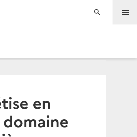
Men
RECHERCHE
étise en
e domaine