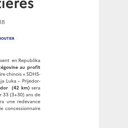
tières
18
ROUTIER
tisent en Republika
zégovine au profit
ire chinois « SDHS-
a Luka – Prijedor-
jedor (42 km)
sera
r 33 (3+30) ans de
era une redevance
e concessionnaire