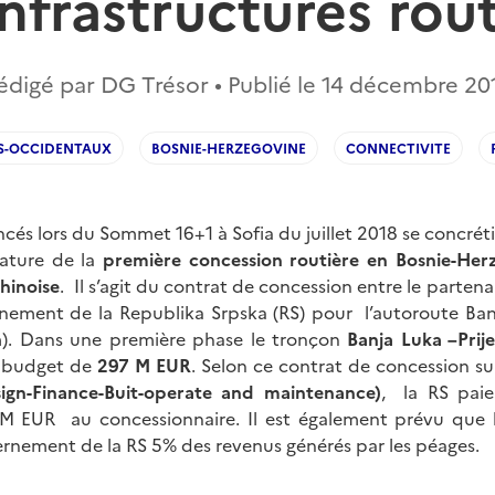
nfrastructures rou
édigé par DG Trésor • Publié le
14 décembre 20
S-OCCIDENTAUX
BOSNIE-HERZEGOVINE
CONNECTIVITE
cés lors du Sommet 16+1 à Sofia du juillet 2018 se concré
nature de la
première concession routière en Bosnie-Her
hinoise
. Il s’agit du contrat de concession entre le partena
rnement de la Republika Srpska (RS) pour l’autoroute Banj
). Dans une première phase le tronçon
Banja Luka –Pri
n budget de
297 M EUR
. Selon ce contrat de concession su
gn-Finance-Buit-operate and maintenance)
, la RS pai
 M EUR au concessionnaire. Il est également prévu que l
ernement de la RS 5% des revenus générés par les péages.