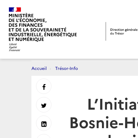
Accueil
Trésor-Info
Partager
L’Initi
sur
Partager
Bosnie-H
Facebook
sur
Partager
Twitter