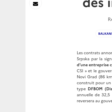
des i
sur
Envoyer
Linkedin
par
R
Messagerie
BALKAN
Les contrats annon
Srpska par la sig
d’une entreprise c
CSI » et le gouve
Novi Grad (86 km
construit pour u
type
DFBOM (Disi
annuelle de 32,5
reversera au gouv