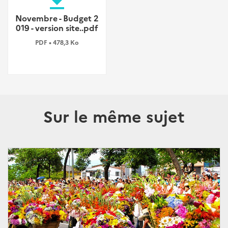
file_download
Novembre - Budget 2
019 - version site..pdf
PDF • 478,3 Ko
Sur le même sujet