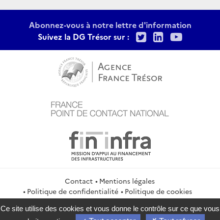
Abonnez-vous à notre lettre d'information
Twitter
LinkedIn
Youtu
Suivez la DG Trésor sur :
Contact
Mentions légales
Politique de confidentialité
Politique de cookies
Gestion des cookies
Flux RSS
Ce site utilise des cookies et vous donne le contrôle sur ce que vous
service-public.gouv.fr
legifrance.gouv.fr
info.gouv.fr