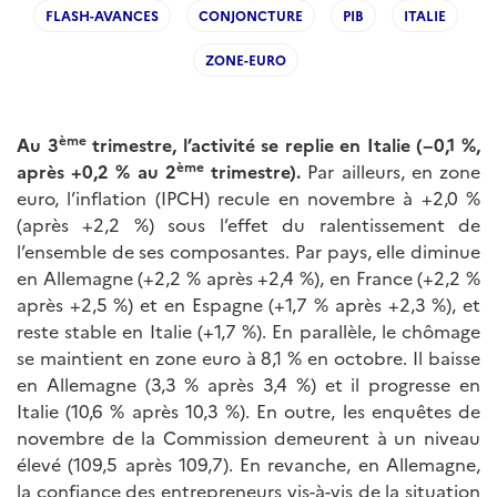
FLASH-AVANCES
CONJONCTURE
PIB
ITALIE
ZONE-EURO
ème
Au 3
trimestre, l’activité se replie en Italie (−0,1 %,
ème
après +0,2 % au 2
trimestre).
Par ailleurs, en zone
euro, l’inflation (IPCH) recule en novembre à +2,0 %
(après +2,2 %) sous l’effet du ralentissement de
l’ensemble de ses composantes. Par pays, elle diminue
en Allemagne (+2,2 % après +2,4 %), en France (+2,2 %
après +2,5 %) et en Espagne (+1,7 % après +2,3 %), et
reste stable en Italie (+1,7 %). En parallèle, le chômage
se maintient en zone euro à 8,1 % en octobre. Il baisse
en Allemagne (3,3 % après 3,4 %) et il progresse en
Italie (10,6 % après 10,3 %). En outre, les enquêtes de
novembre de la Commission demeurent à un niveau
élevé (109,5 après 109,7). En revanche, en Allemagne,
la confiance des entrepreneurs vis-à-vis de la situation