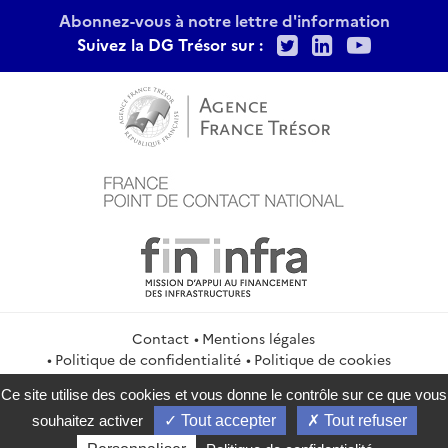
Abonnez-vous à notre lettre d'information
Twitter
LinkedIn
Youtu
Suivez la DG Trésor sur :
Contact
Mentions légales
Politique de confidentialité
Politique de cookies
Gestion des cookies
Flux RSS
Ce site utilise des cookies et vous donne le contrôle sur ce que vous
service-public.gouv.fr
legifrance.gouv.fr
info.gouv.fr
souhaitez activer
Tout accepter
Tout refuser
data.gouv.fr