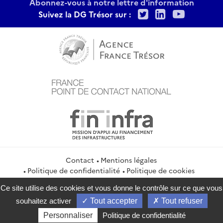
Abonnez-vous à notre lettre d'information
Twitter
LinkedIn
Youtu
Suivez la DG Trésor sur :
Contact
Mentions légales
Politique de confidentialité
Politique de cookies
Gestion des cookies
Flux RSS
Ce site utilise des cookies et vous donne le contrôle sur ce que vous
service-public.gouv.fr
legifrance.gouv.fr
info.gouv.fr
souhaitez activer
Tout accepter
Tout refuser
data.gouv.fr
Personnaliser
Politique de confidentialité