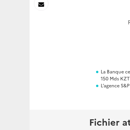
sur
Envoyer
Linkedin
par
Messagerie
La Banque ce
150 Mds KZT
L’agence S&P
Fichier a