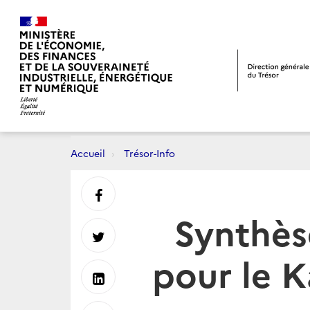
Accueil
Trésor-Info
Partager
Synthès
sur
Partager
pour le 
Facebook
sur
Partager
Twitter