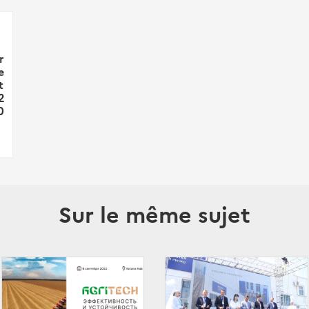
r
e
t
2
0
Sur le même sujet