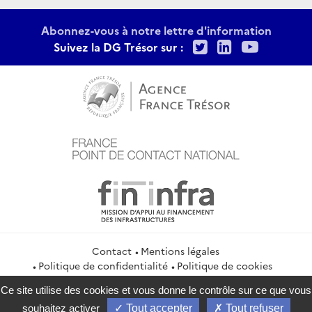
Abonnez-vous à notre lettre d'information
Twitter
LinkedIn
Youtu
Suivez la DG Trésor sur :
Contact
Mentions légales
Politique de confidentialité
Politique de cookies
Gestion des cookies
Flux RSS
Ce site utilise des cookies et vous donne le contrôle sur ce que vous
service-public.gouv.fr
legifrance.gouv.fr
info.gouv.fr
souhaitez activer
Tout accepter
Tout refuser