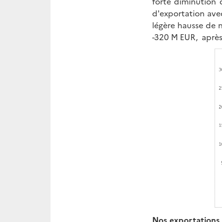
forte diminution 
d'exportation avec
légère hausse de 
-320 M EUR, après
Nos exportations 