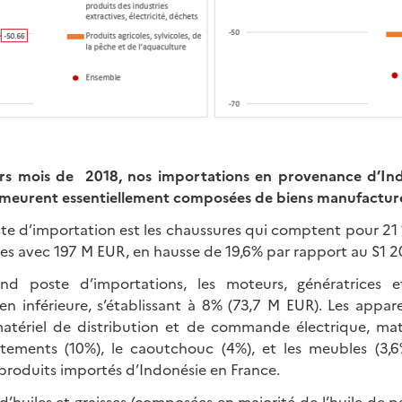
ers mois de 2018, nos importations en provenance d’Ind
meurent essentiellement composées de biens manufacturé
te d’importation est les chaussures qui comptent pour 2
es avec 197 M EUR, en hausse de 19,6% par rapport au S1 2
d poste d’importations, les moteurs, génératrices e
ien inférieure, s’établissant à 8% (73,7 M EUR). Les appareil
atériel de distribution et de commande électrique, matér
vêtements (10%), le caoutchouc (4%), et les meubles (3,6
 produits importés d’Indonésie en France.
’huiles et graisses (composées en majorité de l’huile de 