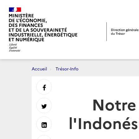
Accueil
Trésor-Info
Partager
Notre
sur
Partager
l'Indonés
Facebook
sur
Partager
Twitter