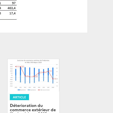
ARTICLE
Déterioration du
commerce extérieur de