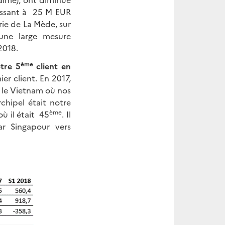
lissant à 25 M EUR
rie de La Mède, sur
une large mesure
2018.
ème
tre 5
client en
er client. En 2017,
 le Vietnam où nos
chipel était notre
ème
ù il était 45
. Il
ar Singapour vers