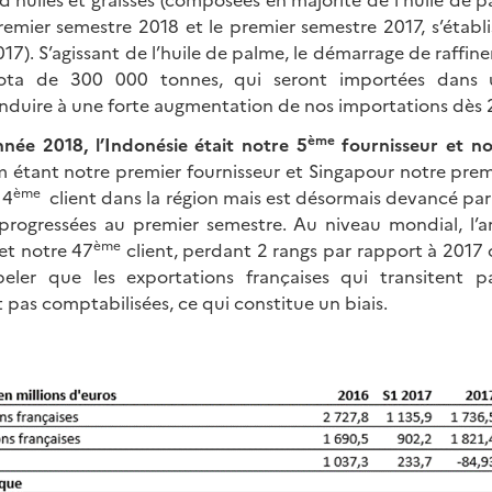
remier semestre 2018 et le premier semestre 2017, s’étab
17). S’agissant de l’huile de palme, le démarrage de raffine
ota de 300 000 tonnes, qui seront importées dans 
onduire à une forte augmentation de nos importations dès 
ème
nnée 2018,
l’Indonésie était notre 5
fournisseur et no
m étant notre premier fournisseur et Singapour notre premi
ème
 4
client dans la région mais est désormais devancé par
progressées au premier semestre. Au niveau mondial, l’ar
ème
et notre 47
client, perdant 2 rangs par rapport à 2017 o
eler que les exportations françaises qui transitent p
t pas comptabilisées, ce qui constitue un biais.