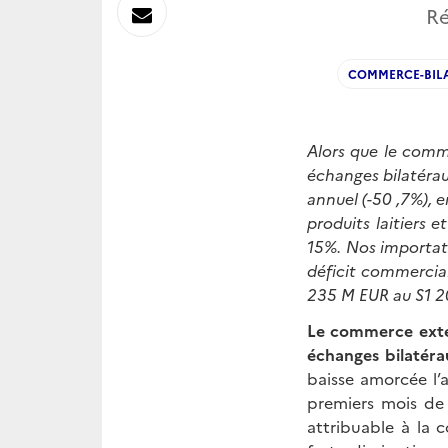
sur
Envoyer
Ré
Linkedin
par
COMMERCE-BIL
Messagerie
Alors que le comm
échanges bilatéra
annuel (-50 ,7%), 
produits laitiers 
15%. Nos importati
déficit commercia
235 M EUR au S1 2
L
e commerce exté
échanges bilatér
baisse amorcée l’
premiers mois de
attribuable à la 