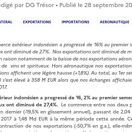
digé par DG Trésor • Publié le
28 septembre 2
ATERAL
EXPORTATIONS
IMPORTATIONS
AERONAUTIQUE
erce extérieur indonésien a progressé de 16% au premier 
ux ont diminué de 27%. Nos exportations ont diminué de mo
en raison notamment de la baisse de nos exportations aéron
et de vins et spiritueux. Hors aéronautique nos exportatio
ons affichent une légère hausse (+1,8%). Au total, au 1er s
l s’est élevé à 358 M EUR alors que nos échanges affichai
017.
rieur indonésien a progressé de 16, 2% au premier seme
aux ont diminué de 27,4%.
Le commerce entre nos deux pa
an dernier (-19,5% en glissement annuel), passant de 2,04
 2017 à 1,48 Md EUR à la même période cette année. Ce
contraction de nos exportations (-50,7% en g.a.), elle-mê