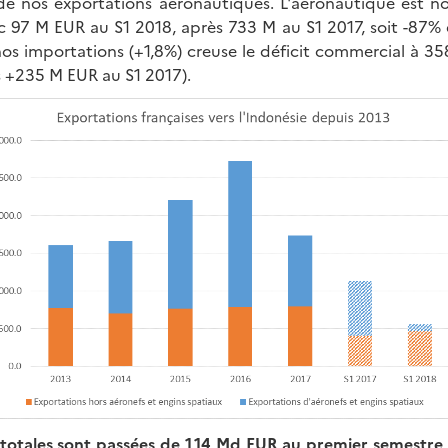
de nos exportations aéronautiques. L'aéronautique est n
 97 M EUR au S1 2018, après 733 M au S1 2017, soit -87% e
nos importations (+1,8%) creuse le déficit commercial à 35
 +235 M EUR au S1 2017).
totales sont passées de 1,14 Md EUR au premier semestr