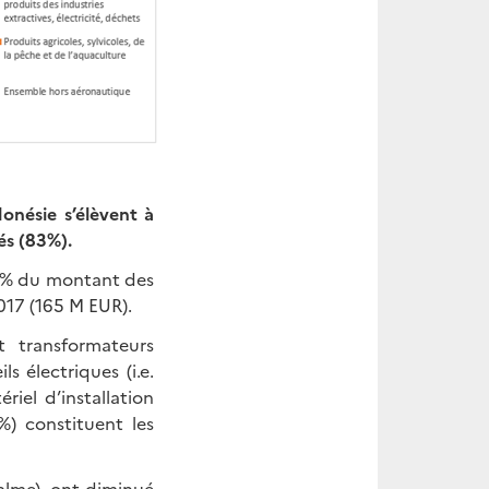
onésie s’élèvent à
s (83%).
1 % du montant des
017 (165 M EUR).
t transformateurs
s électriques (i.e.
iel d’installation
%) constituent les
palme), ont diminué