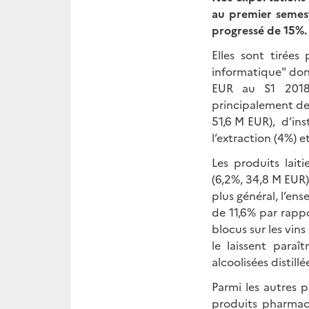
au premier semes
progressé de 15%.
Elles sont tirées
informatique" don
EUR au S1 2018)
principalement de
51,6 M EUR), d’in
l’extraction (4%)
Les produits lait
(6,2%, 34,8 M EUR
plus général, l’en
de 11,6% par rapp
blocus sur les vins
le laissent paraî
alcoolisées distillé
Parmi les autres p
produits pharmac