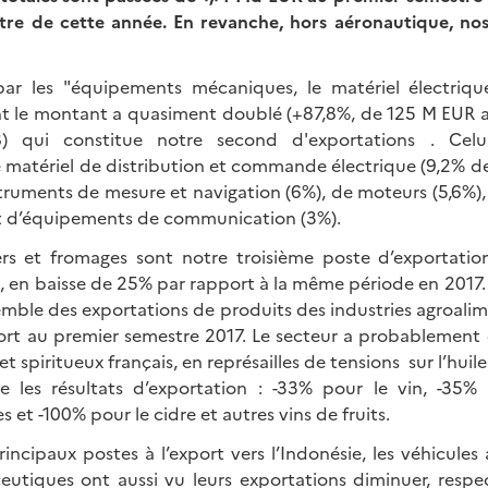
tre de cette année. En revanche, h
ors aéronautique, no
 par les "équipements mécaniques, le matériel électriqu
t le montant a quasiment doublé (+87,8%, de 125 M EUR 
 qui constitue notre second d'exportations . Celu
 matériel de distribution et commande électrique (9,2% de
struments de mesure et navigation (6%), de moteurs (5,6%)
 et d’équipements de communication (3%).
iers et fromages sont notre troisième poste d’exportation
), en baisse de 25% par rapport à la même période en 2017.
semble des exportations de produits des industries agroali
ort au premier semestre 2017. Le secteur a probablement é
 et spiritueux français, en représailles de tensions sur l’h
tre les résultats d’exportation : -33% pour le vin, -35%
es et -100% pour le cidre et autres vins de fruits.
rincipaux postes à l’export vers l’Indonésie, les véhicules
eutiques ont aussi vu leurs exportations diminuer, resp