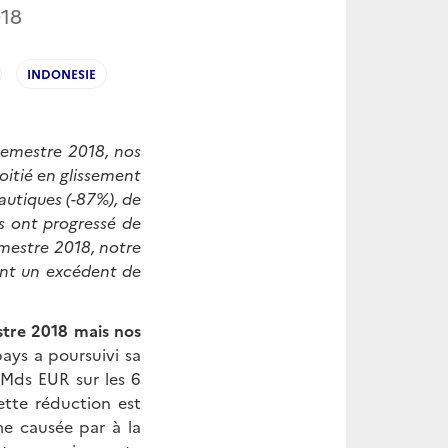
018
INDONESIE
semestre 2018, nos
itié en glissement
autiques (-87%), de
ns ont progressé de
emestre 2018, notre
ent un excédent de
stre 2018 mais nos
ys a poursuivi sa
 Mds EUR sur les 6
tte réduction est
me causée par à la