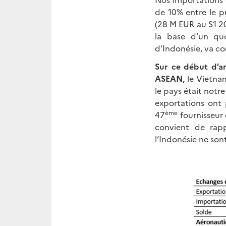
de 10% entre le p
(28 M EUR au S1 20
la base d’un qu
d’Indonésie, va c
Sur ce début d’a
ASEAN,
le Vietna
le pays était notre
exportations ont 
ème
47
fournisseur 
convient de rapp
l’Indonésie ne son