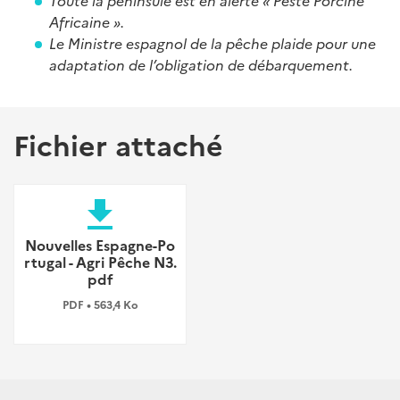
Toute la péninsule est en alerte « Peste Porcine
Africaine ».
Le Ministre espagnol de la pêche plaide pour une
adaptation de l’obligation de débarquement.
Fichier attaché
file_download
Nouvelles Espagne-Po
rtugal - Agri Pêche N3.
pdf
PDF • 563,4 Ko