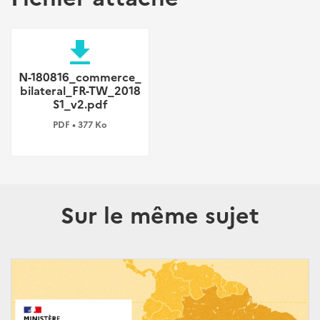
file_download
N-180816_commerce_
bilateral_FR-TW_2018
S1_v2.pdf
PDF • 377 Ko
Sur le même sujet