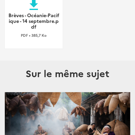
file_download
Brèves - Océanie-Pacif
ique - 14 septembre.p
df
PDF • 385,7 Ko
Sur le même sujet