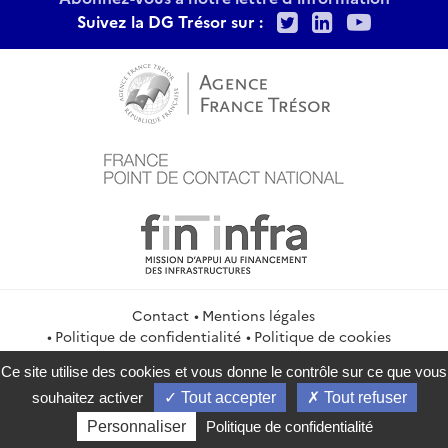
Twitter
LinkedIn
Youtu
Suivez la DG Trésor sur :
Contact
Mentions légales
Politique de confidentialité
Politique de cookies
Gestion des cookies
Flux RSS
Ce site utilise des cookies et vous donne le contrôle sur ce que vous
service-public.gouv.fr
legifrance.gouv.fr
info.gouv.fr
souhaitez activer
Tout accepter
Tout refuser
data.gouv.fr
Personnaliser
Politique de confidentialité