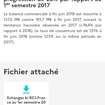
er
1
semestre 2017
La balance commerciale à fin juin 2018 est ressortie à
127,5 M€ contre 101,7 M€ à fin juin 2017, suivant la
tendance haussière observée en 2017 (+18,4% par
rapport à 2016). Le taux de couverture est de 131% à
fin juin 2018 (contre 123% sur la même période en
2017).
Fichier attaché
file_download
Echanges bi RCI-Fran
ce au 1er semestre 20