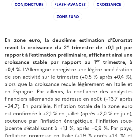
CONJONCTURE
FLASH-AVANCES
CROISSANCE
ZONE-EURO
En zone euro, la deuxième estimation d’Eurostat
e
revoit la croissance du 2
trimestre de +0,1 pt par
rapport à l’estimation préliminaire, affichant ainsi une
er
croissance stable par rapport au 1
trimestre, à
+0,4 %.
L’Allemagne enregistre une légère accélération
de son activité sur le trimestre (+0,5 % après +0,4 %),
alors que la croissance recule légèrement en Italie et
en Espagne. Par ailleurs, la confiance des analystes
financiers allemands se redresse en août (−13,7 après
−24,7). En parallèle, l’inflation totale de la zone euro
est confirmée à +2,1 % en juillet (après +2,0 % en juin),
soutenue par l’inflation énergétique, l’inflation sous-
jacente s’établissant à +1,1 %, après +0,9 %. Par pays,
l’inflation progresse en Italie (+1,9 % après +1,4 %) et