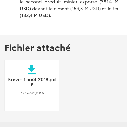
le second produit minier exporté (391,4 M
USD) devant le ciment (159,3 M USD) et le fer
(132,4 M USD).
Fichier attaché
file_download
Brèves 1 août 2018.pd
f
PDF • 349,6 Ko