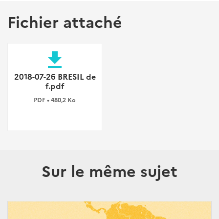
Fichier attaché
file_download
2018-07-26 BRESIL de
f.pdf
PDF • 480,2 Ko
Sur le même sujet