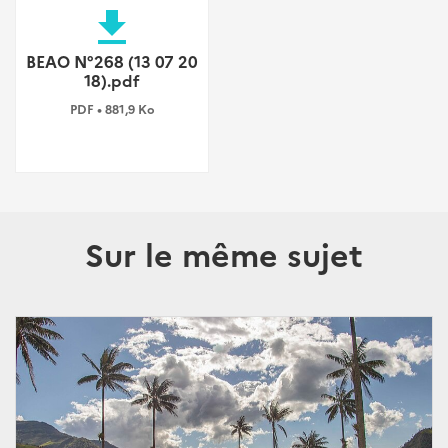
file_download
BEAO N°268 (13 07 20
18).pdf
PDF • 881,9 Ko
Sur le même sujet