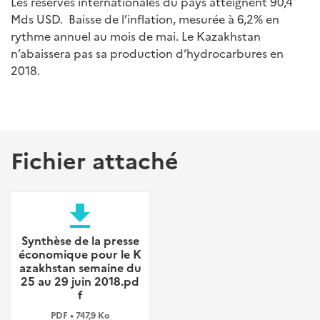
Les réserves internationales du pays atteignent 90,4
Mds USD. Baisse de l’inflation, mesurée à 6,2% en
rythme annuel au mois de mai. Le Kazakhstan
n’abaissera pas sa production d’hydrocarbures en
2018.
Fichier attaché
file_download
Synthèse de la presse
économique pour le K
azakhstan semaine du
25 au 29 juin 2018.pd
f
PDF • 747,9 Ko