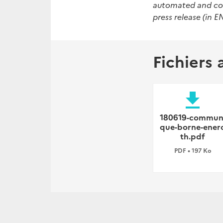
automated and conn
press release (in E
Fichiers 
file_download
180619-commun
que-borne-ener
th.pdf
PDF • 197 Ko