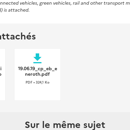
ected vehicles, green vehicles, rail and other transport m
N) is attached.
attachés
file_download
i
19.06.19_cp_eb_e
o
neroth.pdf
PDF • 324,1 Ko
Sur le même sujet