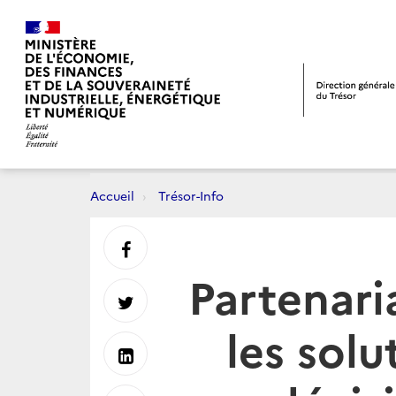
Accueil
Trésor-Info
Partager
Partenari
sur
Partager
les solu
Facebook
sur
Partager
Twitter