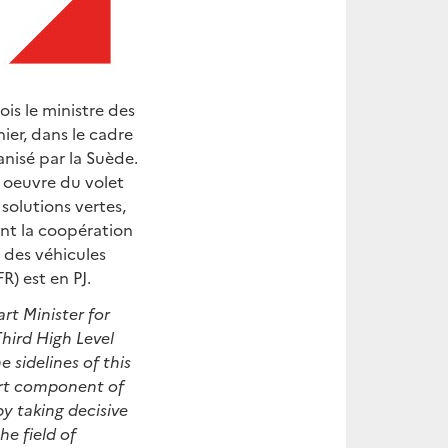
is le ministre des
ier, dans le cadre
nisé par la Suède.
 oeuvre du volet
solutions vertes,
nt la coopération
 des véhicules
R) est en PJ.
rt Minister for
hird High Leve
l
sidelines of this
ort component of
y taking decisive
e field of