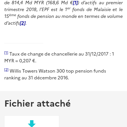
de 814,4 Md MYR (168,6 Md €
[1]
) d’actifs au premier
er
trimestre 2018, l’EPF est le 1
fonds de Malaisie et le
ème
15
fonds de pension au monde en termes de volume
d’actifs
[2]
.
[1]
Taux de change de chancellerie au 31/12/2017 : 1
MYR = 0,207 €.
[2]
Willis Towers Watson 300 top pension funds
ranking au 31 décembre 2016.
Fichier attaché
file_download