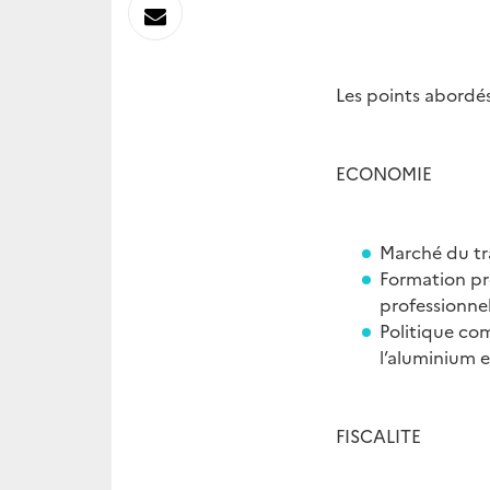
sur
Envoyer
Linkedin
par
Les points abordés 
Messagerie
ECONOMIE
Marché du trav
Formation pro
professionne
Politique com
l’aluminium e
FISCALITE