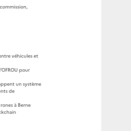
a commission,
ntre véhicules et
e l’OFROU pour
loppent un système
ents de
drones à Berne
ockchain