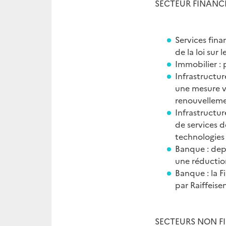
SECTEUR FINANC
Services finan
de la loi sur 
Immobilier : 
Infrastructur
une mesure vi
renouvelleme
Infrastructur
de services d
technologies 
Banque : depu
une réductio
Banque : la F
par Raiffeise
SECTEURS NON F