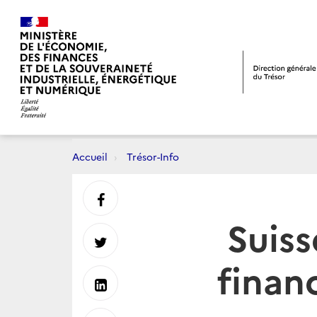
Accueil
Trésor-Info
Partager
Suiss
sur
Partager
financ
Facebook
sur
Partager
Twitter