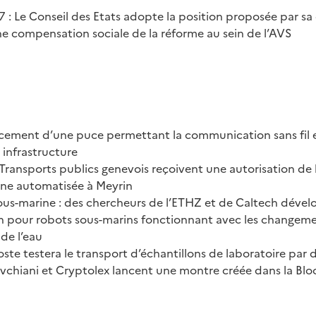
 17 : Le Conseil des Etats adopte la position proposée par s
e compensation sociale de la réforme au sein de l’AVS
ancement d’une puce permettant la communication sans fil e
 infrastructure
s Transports publics genevois reçoivent une autorisation d
igne automatisée à Meyrin
ous-marine : des chercheurs de l’ETHZ et de Caltech déve
n pour robots sous-marins fonctionnant avec les changem
de l’eau
oste testera le transport d’échantillons de laboratoire par 
Gvchiani et Cryptolex lancent une montre créée dans la Bl