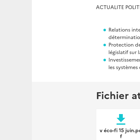
ACTUALITE POLIT
Relations inte
déterminati
Protection de
législatif su
Investissemen
les systèmes 
Fichier a
file_download
v éco-fi 15 juin.p
f