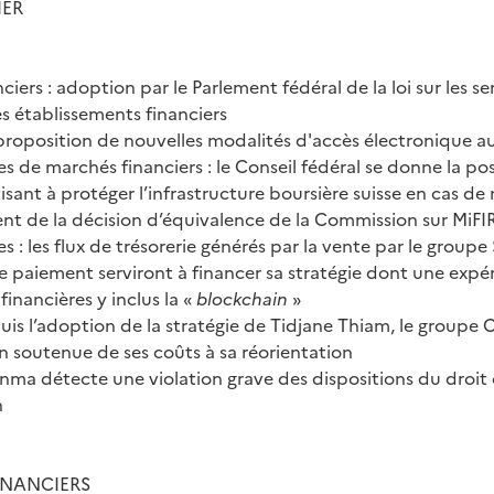
IER
ciers : adoption par le Parlement fédéral de la loi sur les se
les établissements financiers
proposition de nouvelles modalités d'accès électronique au 
es de marchés financiers : le Conseil fédéral se donne la pos
sant à protéger l’infrastructure boursière suisse en cas de
nt de la décision d’équivalence de la Commission sur MiFI
es : les flux de trésorerie générés par la vente par le groupe 
e paiement serviront à financer sa stratégie dont une exp
financières y inclus la «
blockchain
»
is l’adoption de la stratégie de Tidjane Thiam, le groupe Cr
n soutenue de ses coûts à sa réorientation
inma détecte une violation grave des dispositions du droit 
n
INANCIERS