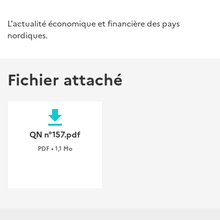
L'actualité économique et financière des pays
nordiques
.
Fichier attaché
file_download
QN n°157.pdf
PDF • 1,1 Mo