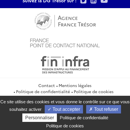
Suivez la DG Trésor sur :
Contact
Mentions légales
Politique de confidentialité
Politique de cookies
Gestion des cookies
Flux RSS
Ce site utilise des cookies et vous donne le contrôle sur ce que vous
service-public.gouv.fr
legifrance.gouv.fr
info.gouv.fr
souhaitez activer
Tout accepter
Tout refuser
data.gouv.fr
Personnaliser
Politique de confidentialité
2026 Direction générale du Trésor
Politique de cookies