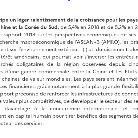
pe un léger ralentissement de la croissance pour les pays
 Chine et la Corée du Sud
, de 5,4% en 2018 et de 5,2% en 2
le rapport 2018 sur les perspectives économiques de se
cherche macroéconomique de l’ASEAN+3 (AMRO), les prin
tent sur l’environnement extérieur : (i) un durcissement pl
térêt américains, qui pourrait voir s’inverser les entrées
chés obligataires de la région observées depuis cinq 
 d’une guerre commerciale entre la Chine et les Etats-
s chaines de valeur mondiales. Les pays seraient néanmo
es financières, grâce notamment à la plus grande flexibil
pport préconise de renforcer les infrastructures de conne
de valeur plus compétitives, de développer le secteur des 
t davantage à la concurrence internationale, et en
ment en capital humain pour tirer bénéfice des segments de
cteur des services.