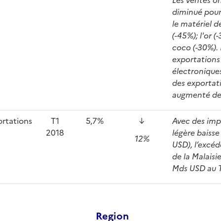
diminué pour
le matériel d
(-45%); l'or (
coco (-30%). 
exportations
électroniques
des exportat
augmenté de
rtations
T1
5,7%
↓
Avec des imp
2018
légère baiss
12%
USD), l’excé
de la Malaisie
Mds USD au T
Region