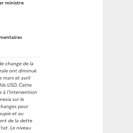
er ministre
entaires
de change de la
ale ont diminué
 mars et avril
Mds USD. Cette
e à l’intervention
esia sur le
changes pour
roupie et au
nt de la dette
Etat. Le niveau