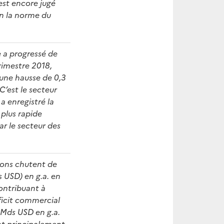
est encore jugé
n la norme du
e a progressé de
rimestre 2018,
 une hausse de 0,3
 C’est le secteur
 a enregistré la
 plus rapide
par le secteur des
.
ions chutent de
 USD) en g.a. en
ontribuant à
ficit commercial
 Mds USD en g.a.
nt principalement