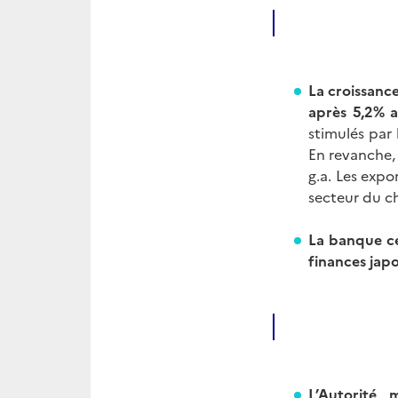
La croissance
après 5,2% 
stimulés par 
En revanche,
g.a. Les expo
secteur du ch
La banque ce
finances jap
L’Autorité