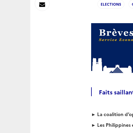
sur
Envoyer
ELECTIONS
Linkedin
par
Messagerie
Faits saillan
►
La coalition d’
►
Les Philippines 