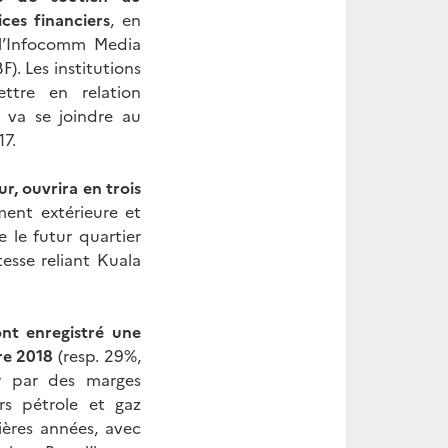
ices financiers
, en
 l’Infocomm Media
). Les institutions
mettre en relation
B va se joindre au
17.
r, ouvrira en trois
ment extérieure et
e le futur quartier
esse reliant Kuala
nt enregistré une
re 2018
(resp. 29%,
er par des marges
rs pétrole et gaz
ères années, avec