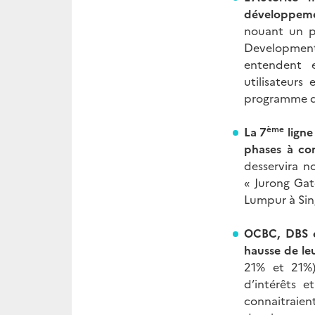
développemen
nouant un p
Development A
entendent en
utilisateurs
programme d’
ème
La 7
ligne
phases à c
desservira no
« Jurong Gat
Lumpur à Sin
OCBC, DBS e
hausse de leu
21% et 21%)
d’intérêts 
connaitraien