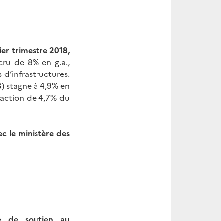
ier trimestre 2018,
 cru de 8% en g.a.,
 d’infrastructures.
) stagne à 4,9% en
traction de 4,7% du
c le ministère des
ue de soutien au