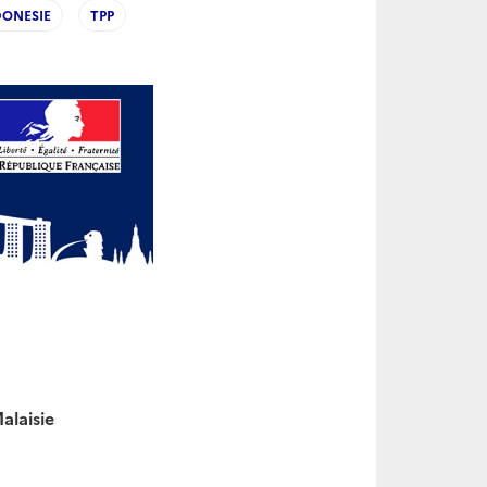
DONESIE
TPP
alaisie