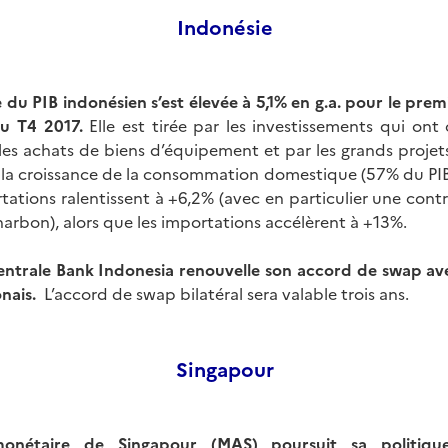
Indonésie
 du PIB indonésien s’est élevée à 5,1% en g.a. pour le prem
au T4 2017.
Elle est tirée par les investissements qui ont
les achats de biens d’équipement et par les grands projets
 la croissance de la consommation domestique (57% du PIB
rtations ralentissent à +6,2% (avec en particulier une con
arbon), alors que les importations accélèrent à +13%.
ntrale Bank Indonesia renouvelle son accord de swap ave
onais.
L’accord de swap bilatéral sera valable trois ans.
Singapour
 monétaire de Singapour (MAS) poursuit sa politiq