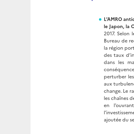
L’AMRO antici
le Japon, la
2017. Selon 
Bureau de re
la région por
des taux d’in
dans les mar
conséquences
perturber le
aux turbulenc
change. Le ra
les chaînes 
en l’ouvran
l’investisse
ajoutée du se