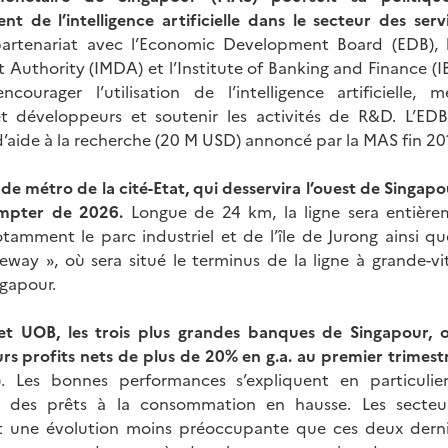
t de l’intelligence artificielle dans le secteur des serv
artenariat avec l’Economic Development Board (EDB),
uthority (IMDA) et l’Institute of Banking and Finance (IBF
courager l’utilisation de l’intelligence artificielle, 
 et développeurs et soutenir les activités de R&D. L’ED
aide à la recherche (20 M USD) annoncé par la MAS fin 20
 de métro de la cité-Etat, qui desservira l’ouest de Singapou
ompter de 2026.
Longue de 24 km, la ligne sera entière
tamment le parc industriel et de l’île de Jurong ainsi qu
eway », où sera situé le terminus de la ligne à grande-vit
gapour.
t UOB, les trois plus grandes banques de Singapour, o
rs profits nets de plus de 20% en g.a.
au premier trimest
. Les bonnes performances s’expliquent en particuli
et des prêts à la consommation en hausse. Les secteu
t une évolution moins préoccupante que ces deux derni