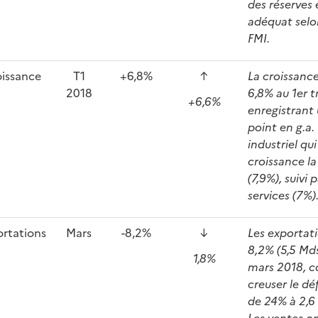
des réserves 
adéquat selo
FMI.
issance
T1
+6,8%
↑
La croissanc
2018
6,8% au 1er t
+6,6%
enregistrant
point en g.a.
industriel qui
croissance la
(7,9%), suivi 
services (7%)
rtations
Mars
-8,2%
↓
Les exportat
8,2% (5,5 Mds
1,8%
mars 2018, c
creuser le dé
de 24% à 2,6
Les ventes o