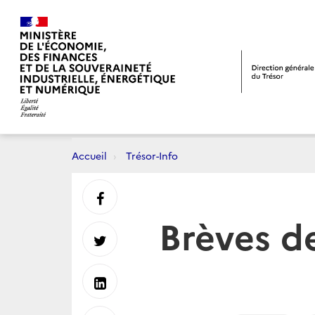
Accueil
Trésor-Info
Partager
Brèves d
sur
Partager
Facebook
sur
Partager
Twitter