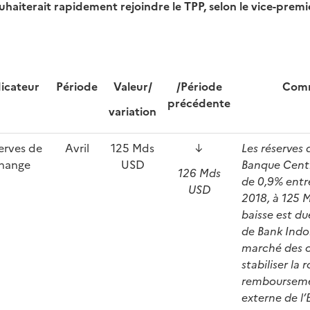
uhaiterait rapidement rejoindre le TPP, selon le vice-premi
icateur
Période
Valeur/
/Période
Comm
précédente
variation
erves de
Avril
125 Mds
↓
Les réserves 
hange
USD
Banque Centr
126 Mds
de 0,9% entre
USD
2018, à 125 
baisse est du
de Bank Indon
marché des 
stabiliser la 
rembourseme
externe de l’