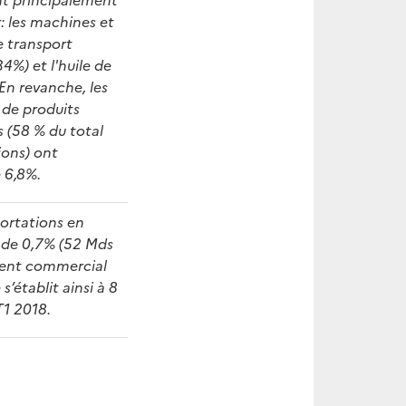
: les machines et
e transport
-34%) et l'huile de
En revanche, les
 de produits
 (58 % du total
ions) ont
 6,8%.
ortations en
e de 0,7% (52 Mds
dent commercial
 s’établit ainsi à 8
1 2018.