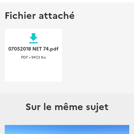
Fichier attaché
file_download
07052018 NET 74.pdf
PDF • 947,3 Ko
Sur le même sujet