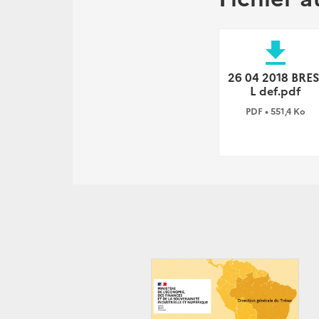
file_download
26 04 2018 BRES
L def.pdf
PDF • 551,4 Ko