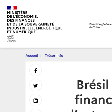
Accueil
Trésor-Info
Partager
Brési
sur
Partager
financ
Facebook
sur
Partager
Twitter