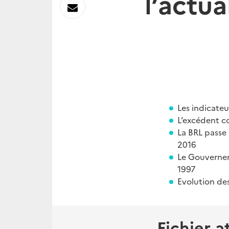
l’actua
sur
Envoyer
Linkedin
par
Messagerie
Les indicateu
L’excédent c
La BRL passe 
2016
Le Gouvernem
1997
Evolution de
Fichier a