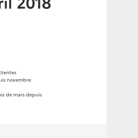
ril 2018
ttentes
epuis novembre
ois de mars depuis