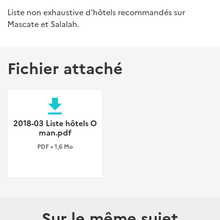
Liste non exhaustive d'hôtels recommandés sur
Mascate et Salalah.
Fichier attaché
file_download
2018-03 Liste hôtels O
man.pdf
PDF • 1,6 Mo
Sur le même sujet