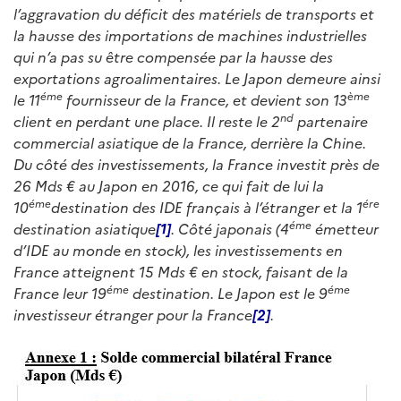
l’aggravation du déficit des matériels de transports et
la hausse des importations de machines industrielles
qui n’a pas su être compensée par la hausse des
exportations agroalimentaires.
Le Japon demeure ainsi
éme
ème
le 11
fournisseur de la France, et devient son 13
nd
client en perdant une place. Il reste le 2
partenaire
commercial asiatique de la France, derrière la Chine
.
Du côté des investissements, la France investit près de
26 Mds € au Japon en 2016, ce qui fait de lui la
éme
ére
10
destination des IDE français à l’étranger et la 1
éme
destination asiatique
[1]
. Côté japonais (4
émetteur
d’IDE au monde en stock), les investissements en
France atteignent 15 Mds € en stock, faisant de la
éme
éme
France leur 19
destination. Le Japon est le 9
investisseur étranger pour la France
[2]
.