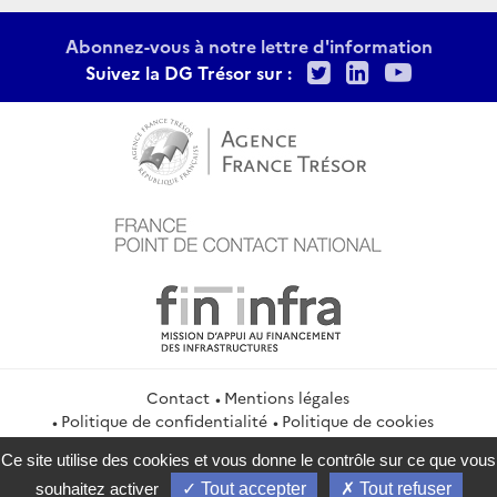
Abonnez-vous à notre lettre d'information
Twitter
LinkedIn
Youtu
Suivez la DG Trésor sur :
Contact
Mentions légales
Politique de confidentialité
Politique de cookies
Gestion des cookies
Flux RSS
Ce site utilise des cookies et vous donne le contrôle sur ce que vous
service-public.gouv.fr
legifrance.gouv.fr
info.gouv.fr
souhaitez activer
Tout accepter
Tout refuser