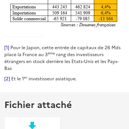
[1]
Pour le Japon, cette entrée de capitaux de 26 Mds
éme
place la France au 3
rang des investisseurs
étrangers en stock derrière les Etats-Unis et les Pays-
Bas
er
[2]
Et le 1
investisseur asiatique.
Fichier attaché
file_download