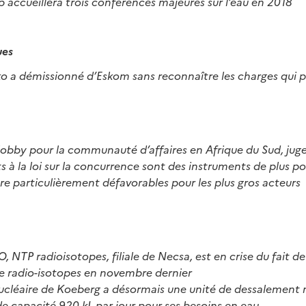
ap accueillera trois conférences majeures sur l’eau en 2018
ues
 a démissionné d’Eskom sans reconnaître les charges qui p
 lobby pour la communauté d’affaires en Afrique du Sud, juge
 la loi sur la concurrence sont des instruments de plus pou
tre particulièrement défavorables pour les plus gros acteurs
 NTP radioisotopes, filiale de Necsa, est en crise du fait de 
e radio-isotopes en novembre dernier
nucléaire de Koeberg a désormais une unité de dessalement
e capacité 920 kL par jour pour ses besoins en eau