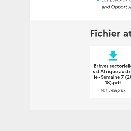
and Opportu
Fichier a
file_download
Brèves sectoriell
s d'Afrique aust
le - Semaine 7 (2
18).pdf
PDF • 439,2 Ko