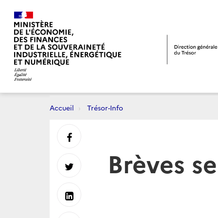
Accueil
Trésor-Info
Partager
Brèves se
sur
Partager
Facebook
sur
Partager
Twitter