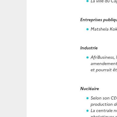
La ville du C
Entreprises publiq
Matshela Koko
Industrie
AfriBusiness,
amendements à
et pourrait ê
Nucléaire
Selon son CEO,
production d
La centrale 
phréatiques d