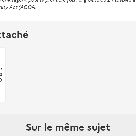
nity Act (AGOA)
ttaché
e
ra
0
Sur le même sujet