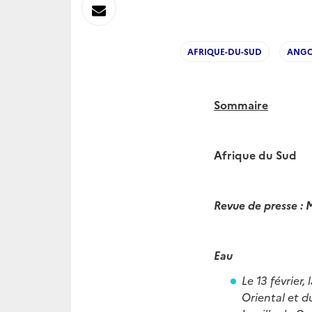
sur
Envoyer
Linkedin
par
AFRIQUE-DU-SUD
ANG
Messagerie
Sommaire
Afrique du Sud
Revue de presse : 
Eau
Le 13 février
Oriental et 