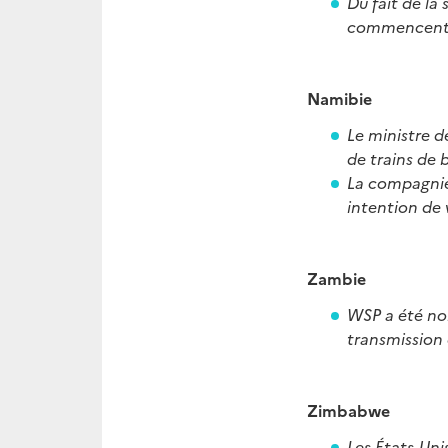
Du fait de la
commencent à
Namibie
Le ministre d
de trains de
La compagnie
intention de 
Zambie
WSP a été nom
transmission
Zimbabwe
Les États-Uni