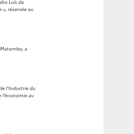
dro Luís da
e », réservée au
h Matambo, a
 l’Industrie du
e l’économie au