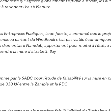
 sécheresse qui affecte globalement l’Afrique australe, les au
 rationner l’eau à Maputo
es Entreprises Publiques, Leon Jooste, a annoncé que le proje
 banlieue partant de Windhoek n’est pas viable économiqu
 diamantaire Namdeb, appartenant pour moitié à l’état, a
vendre la mine d’Elizabeth Bay
mé par la SADC pour l’étude de faisabilité sur la mise en p
 de 330 kV entre la Zambie et la RDC
s envisagent pour la première fois l’éligibilité du Zimbabwe 