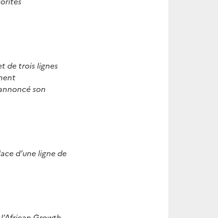
torités
t de trois lignes
ement
 annoncé son
lace d’une ligne de
à l’African Growth