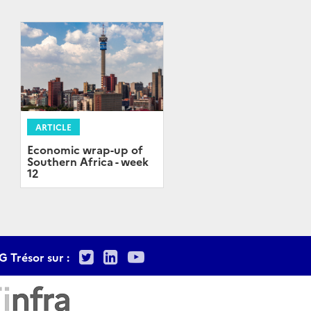
ARTICLE
Economic wrap-up of
Southern Africa - week
12
Twitter
LinkedIn
Youtube
G Trésor sur :