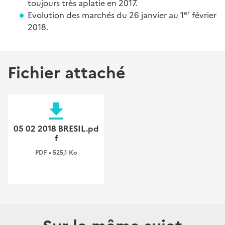
toujours très aplatie en 2017.
er
Evolution des marchés du 26 janvier au 1
février
2018.
Fichier attaché
file_download
05 02 2018 BRESIL.pd
f
PDF • 525,1 Ko
Sur le même sujet