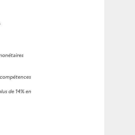
8
monétaires
s compétences
plus de 14% en