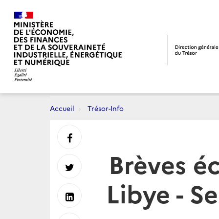
Accueil
Trésor-Info
Partager
Brèves é
sur
Partager
Libye - 
Facebook
sur
Partager
Twitter