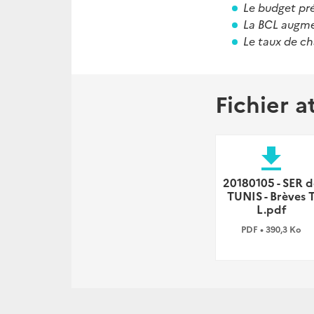
Le budget pré
La BCL augme
Le taux de ch
Fichier a
file_download
20180105 - SER d
TUNIS - Brèves 
L.pdf
PDF • 390,3 Ko