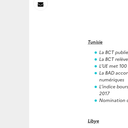
sur
Envoyer
Linkedin
par
Messagerie
Tunisie
La BCT publi
La BCT relève
L’UE met 100
La BAD accor
numériques
L’indice bou
2017
Nomination 
Libye