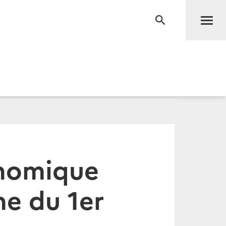
Men
RECHERCHE
onomique
ne du 1er