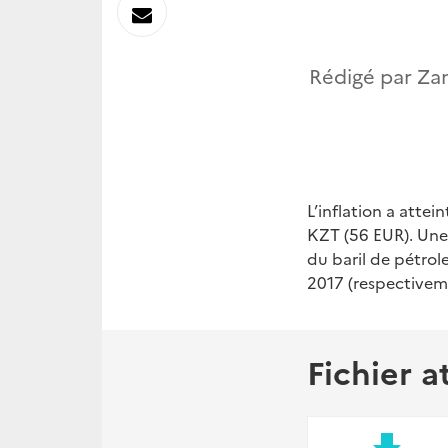
sur
Envoyer
Linkedin
par
Rédigé par Zam
Messagerie
L’inflation a atte
KZT (56 EUR). Une 
du baril de pétrol
2017 (respectiveme
Fichier a