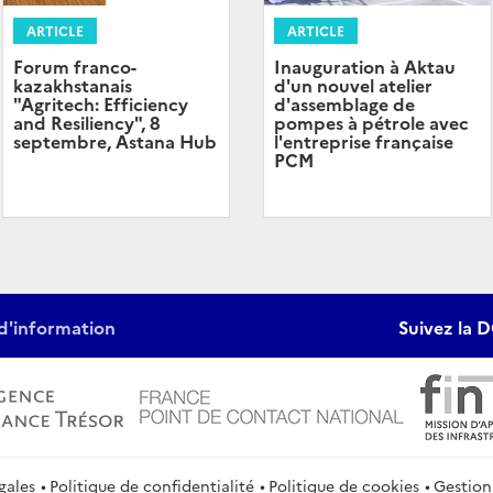
ARTICLE
ARTICLE
Forum franco-
Inauguration à Aktau
kazakhstanais
d'un nouvel atelier
"Agritech: Efficiency
d'assemblage de
and Resiliency", 8
pompes à pétrole avec
septembre, Astana Hub
l'entreprise française
PCM
d'information
Suivez la D
gales
Politique de confidentialité
Politique de cookies
Gestion