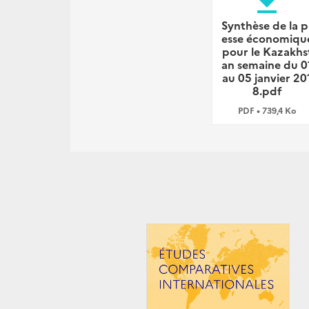
file_download
Synthèse de la p
esse économiqu
pour le Kazakhs
an semaine du 0
au 05 janvier 20
8.pdf
PDF • 739,4 Ko