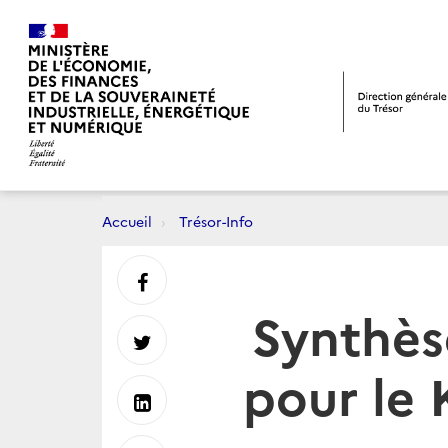
Accueil
Trésor-Info
Partager
Synthès
sur
Partager
pour le 
Facebook
sur
Partager
Twitter