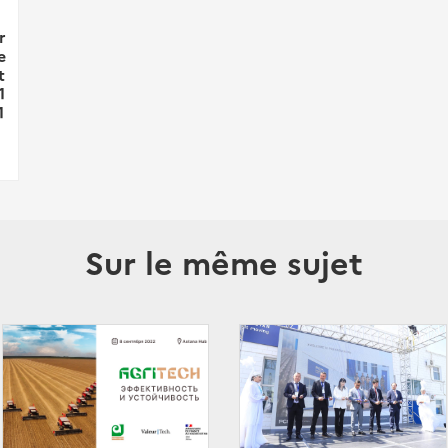
r
e
t
1
1
Sur le même sujet