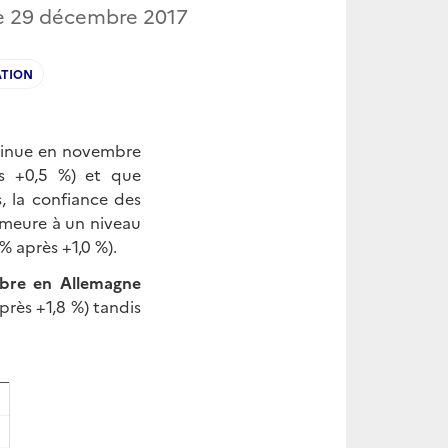
le
29 décembre 2017
ATION
inue en novembre
ès +0,5 %) et que
s, la confiance des
emeure à un niveau
 % après +1,0 %).
mbre en Allemagne
près +1,8 %) tandis