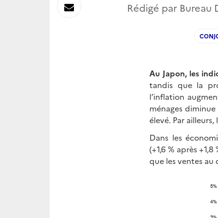
sur
Envoyer
Rédigé par Bureau Di
Linkedin
par
CONJ
Messagerie
Au Japon, les indi
tandis que la pr
l’inflation augmen
ménages diminue s
élevé. Par ailleurs
Dans les économi
(+1,6 % après +1,8 
que les ventes au 