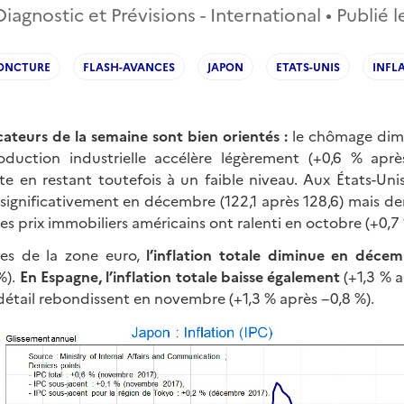
agnostic et Prévisions - International • Publié 
ONCTURE
FLASH-AVANCES
JAPON
ETATS-UNIS
INFL
cateurs de la semaine sont bien orientés :
le chômage dim
oduction industrielle accélère légèrement (+0,6 % apr
te en restant toutefois à un faible niveau. Aux États-Uni
ignificativement en décembre (122,1 après 128,6) mais d
, les prix immobiliers américains ont ralenti en octobre (+0,7
es de la zone euro,
l’inflation totale diminue en déce
%).
En Espagne, l’inflation totale baisse également
(+1,3 % a
détail rebondissent en novembre (+1,3 % après −0,8 %).