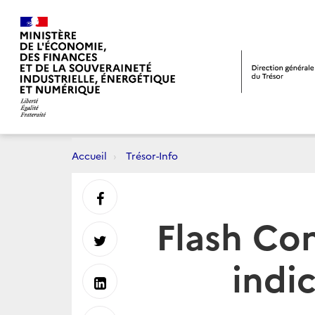
Accueil
Trésor-Info
Partager
Flash Con
sur
Partager
indi
Facebook
sur
Partager
Twitter