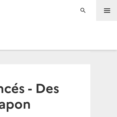
Men
RECHERCHE
ncés - Des
Japon