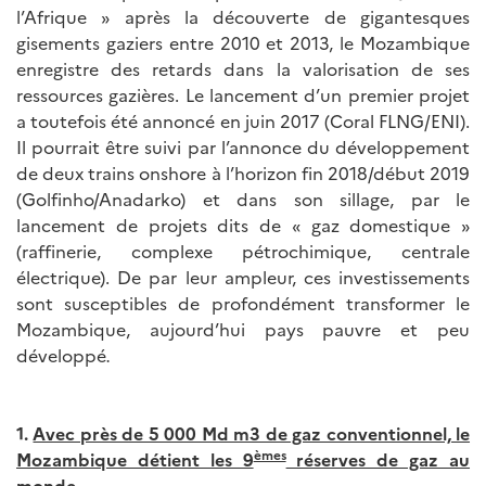
l’Afrique » après la découverte de gigantesques
gisements gaziers entre 2010 et 2013, le Mozambique
enregistre des retards dans la valorisation de ses
ressources gazières. Le lancement d’un premier projet
a toutefois été annoncé en juin 2017 (Coral FLNG/ENI).
Il pourrait être suivi par l’annonce du développement
de deux trains onshore à l’horizon fin 2018/début 2019
(Golfinho/Anadarko) et dans son sillage, par le
lancement de projets dits de « gaz domestique »
(raffinerie, complexe pétrochimique, centrale
électrique). De par leur ampleur, ces investissements
sont susceptibles de profondément transformer le
Mozambique, aujourd’hui pays pauvre et peu
développé
.
1.
Avec près de 5 000 Md m3 de gaz conventionnel, le
èmes
Mozambique détient les 9
réserves de gaz au
monde
.