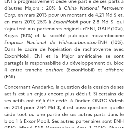
ENI a progressivement cédé une partie de ses parts à
d’autres Majors : 20% à
China National Petroleum
Corp.
en mars 2013 pour un montant de 4,21 Md $ et,
en mars 2017, 25% à
ExxonMobil
pour 2,8 Md $, qui
s’ajoutent aux partenaires originels d’ENI, GALP (10%),
Kogas (10%) et la société publique mozambicaine
Empresa Nacional de Hidrocarbonetos
-ENH (10%).
Dans le cadre de l’opération de rachat-vente avec
ExxonMobil, ENI et la Major américaine se sont
partagés la responsabilité du développement du bloc
4 entre tranche
onshore
(ExxonMobil) et offshore
(ENI).
Concernant Anadarko, la question de la cession de ses
actifs est un enjeu encore plus décisif. Si certains de
ses actifs ont déjà été cédé à l’indien ONGC Videsh
en 2013 pour 2,64 Md $, il est aussi question qu’elle
cède tout ou une partie de ses autres parts dans le
bloc 1 à ExxonMobil. Ses autres partenaires sont ENH
(15%), Mitsui E&P Mozambique Area 1 (20%), Bharat