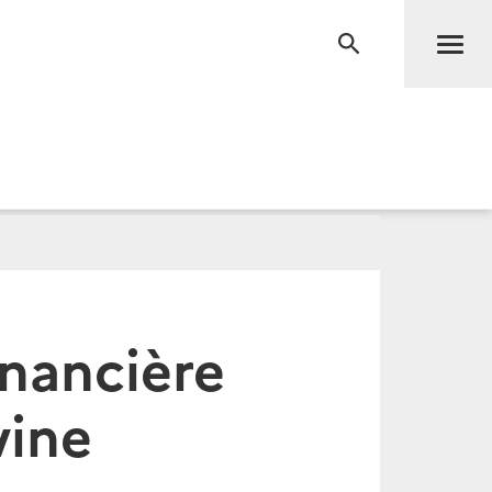
Men
RECHERCHE
inancière
vine