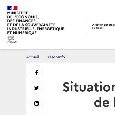
Accueil
Trésor-Info
Partager
Situatio
sur
Partager
de 
Facebook
sur
Partager
Twitter