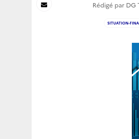
sur
Envoyer
Rédigé par DG T
Linkedin
par
SITUATION-FIN
Messagerie