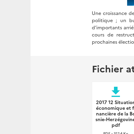
Une croissance de
politique
; un b
d’importants arrié
cours de restruc
prochaines électi
Fichier a
file_download
2017 12 Situatio
économique et f
nancière de la B
snie-Herzégovine
pdf
PDF • 312,4 Ko