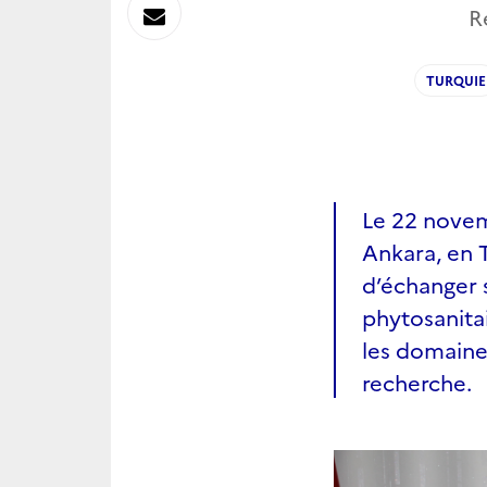
sur
Envoyer
R
Linkedin
par
TURQUIE
Messagerie
Le 22 novem
Ankara, en T
d’échanger s
phytosanitai
les domaine
recherche.