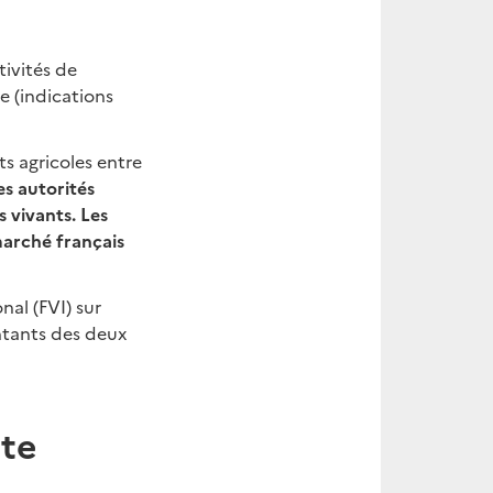
tivités de
e (indications
s agricoles entre
es autorités
 vivants. Les
marché français
nal (FVI) sur
entants des deux
tte