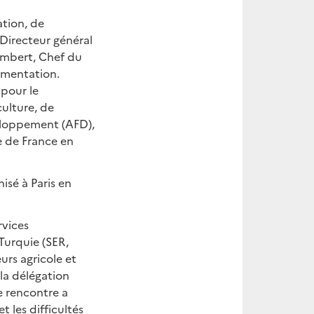
ation, de
, Directeur général
Lambert, Chef du
limentation.
 pour le
ulture, de
veloppement (AFD),
e de France en
isé à Paris en
rvices
Turquie (SER,
urs agricole et
 la délégation
te rencontre a
 les difficultés