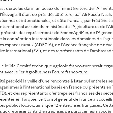
est déroulée dans les locaux du ministère turc de l’Aliment
 l’Élevage. Il était co-présidé, côté turc, par Ali Recep Nazli
péennes et internationales, et côté français, par Frédéric 
nternational au sein du ministère de l'Agriculture et de l’A
 présents des représentants de FranceAgriMer, de l’Agence
la coopération internationale dans les domaines de l’agric
 des espaces ruraux (ADECIA), de l’Agence française de dé
ire international (FVI), et des représentants de l'ambassad
ue le 14e Comité technique agricole franco-turc serait organ
t avec le 1er AgroBusiness Forum franco-turc.
é précédé la veille d'une rencontre à Istanbul entre les se
organismes à l'international basés en France ou présents en 
FD), et des représentants d'entreprises françaises des secte
ésentes en Turquie. Le Consul général de France a accueilli
ices publics locaux, ainsi que 12 entreprises françaises. Cet
ux représentants d'entreprises de partager leurs succès et