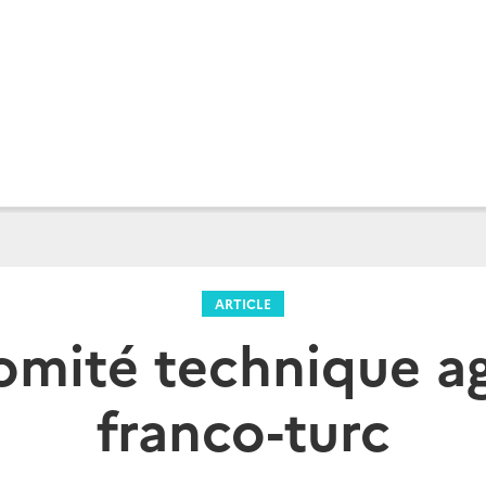
ARTICLE
omité technique ag
franco-turc