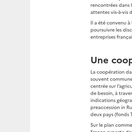
rencontrées dans l
attentes vis-à-vis d
Il a été convenu à
poursuivre les dis
entreprises frança
Une coop
La coopération dan
souvent commune de
centrée sur l’agric
de besoin, à trave
indications géogr
preaccession in R
deux pays (fonds T
Sur le plan commer
France exporte des