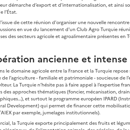
eur démarche d’export et d'internationalisation, et ainsi so
e l’État.
 l'issue de cette réunion d'organiser une nouvelle rencont
cussions en vue du lancement d'un Club Agro Turquie réuni
ises des secteurs agricole et agroalimentaire présentes en T
ération ancienne et intense
s le domaine agricole entre la France et la Turquie repos
 l’agriculture - familiale et patrimoniale - soucieuse de 
ulteur. La Turquie n’hésite pas à faire appel à l’expertise fr
rs des approches thématiques (foncier, mécanisation, draina
aphiques…), et surtout le programme européen IPARD (Inst
ural Development) qui permet de financer cette mobilisati
AIEX par exemple, jumelages institutionnels).
cial, la Turquie exporte principalement des fruits et légum
 oléagineux, de l’alimentation animale, des céréales, de la