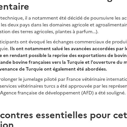
entaire
technique, il a notamment été décidé de poursuivre les ac
les deux pays dans les domaines agricole et agroalimentair
ion des terres agricoles, plantes à parfum...).
participants ont évoqué les échanges commerciaux de produit
quie.
Ils ont notamment salué les avancées accordées par l
e en rendant possible la reprise des exportations de bovins
ande bovine françaises vers la Turquie et l'ouverture du 
ovenance de Turquie ont également été abordées.
rolonger le jumelage piloté par France vétérinaire internatio
 services vétérinaires turcs a été approuvée par les représ
 l'Agence française de développement (AFD) a été souligné.
contres essentielles pour ce
ion