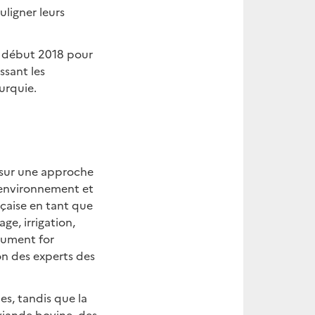
uligner leurs
re début 2018 pour
ssant les
urquie.
e sur une approche
l’environnement et
ançaise en tant que
ge, irrigation,
rument for
on des experts des
es, tandis que la
 viande bovine, des