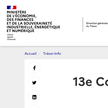
Accueil
Trésor-Info
Partager
13e C
sur
Partager
Facebook
sur
Partager
Twitter