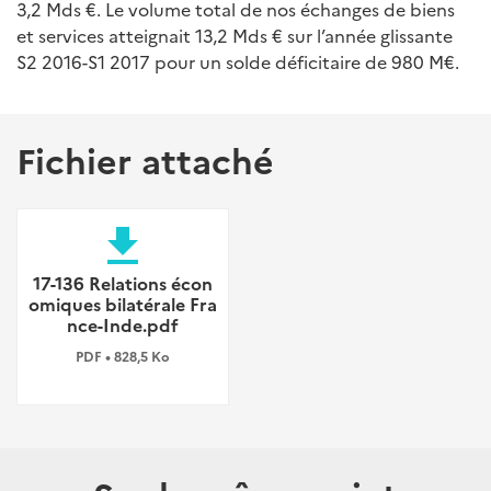
3,2 Mds €. Le volume total de nos échanges de biens
et services atteignait 13,2 Mds € sur l’année glissante
S2 2016-S1 2017 pour un solde déficitaire de 980 M€.
Fichier attaché
file_download
17-136 Relations écon
omiques bilatérale Fra
nce-Inde.pdf
PDF • 828,5 Ko