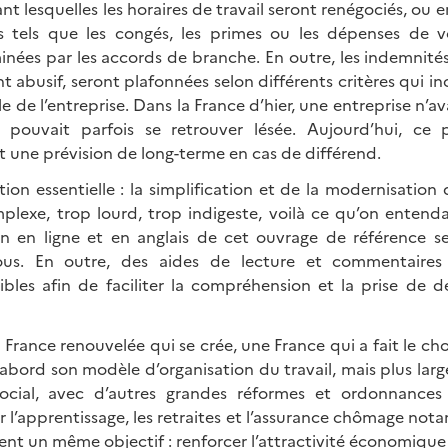
 lesquelles les horaires de travail seront renégociés, ou 
es tels que les congés, les primes ou les dépenses de v
minées par les accords de branche. En outre, les indemnité
t abusif, seront plafonnées selon différents critères qui in
lle de l’entreprise. Dans la France d’hier, une entreprise n’av
t pouvait parfois se retrouver lésée. Aujourd’hui, ce
 une prévision de long-terme en cas de différend.
ion essentielle : la simplification et de la modernisation
mplexe, trop lourd, trop indigeste, voilà ce qu’on entenda
on en ligne et en anglais de cet ouvrage de référence s
ous. En outre, des aides de lecture et commentaires 
bles afin de faciliter la compréhension et la prise de d
e France renouvelée qui se crée, une France qui a fait le ch
abord son modèle d’organisation du travail, mais plus la
cial, avec d’autres grandes réformes et ordonnances
r l’apprentissage, les retraites et l’assurance chômage no
nt un même objectif : renforcer l’attractivité économique 