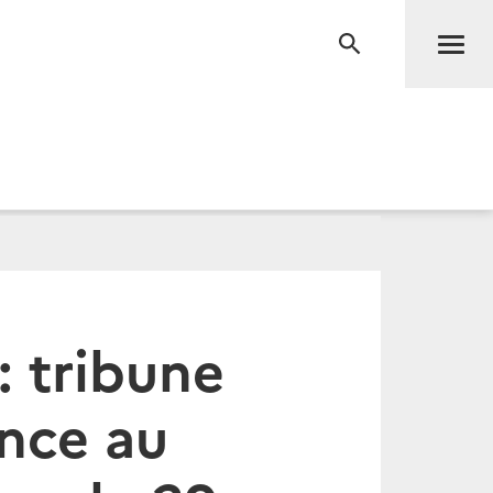
Men
RECHERCHE
: tribune
nce au