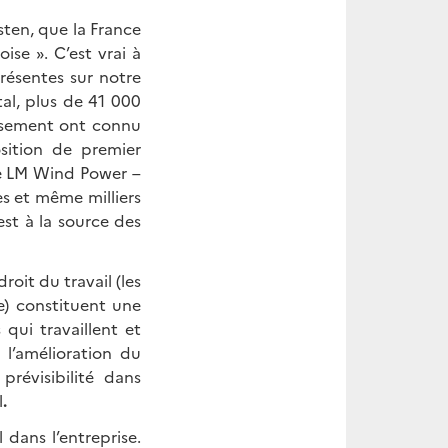
sten, que la France
ise ». C’est vrai à
présentes sur notre
tal, plus de 41 000
issement ont connu
sition de premier
de LM Wind Power –
es et même milliers
st à la source des
oit du travail (les
e) constituent une
 qui travaillent et
 l’amélioration du
prévisibilité dans
l
.
 dans l’entreprise.