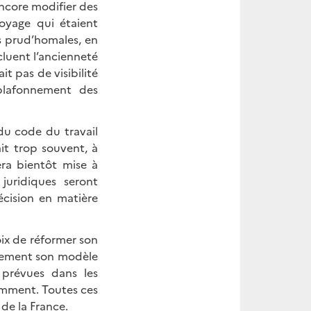
encore modifier des
oyage qui étaient
s prud’homales, en
cluent l’ancienneté
ait pas de visibilité
 plafonnement des
 du code du travail
it trop souvent, à
era bientôt mise à
juridiques seront
écision en matière
oix de réformer son
rgement son modèle
 prévues dans les
tamment. Toutes ces
de la France.