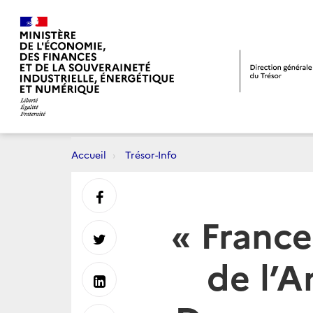
Accueil
Trésor-Info
Partager
« France
sur
Partager
de l’
Facebook
sur
Partager
Twitter