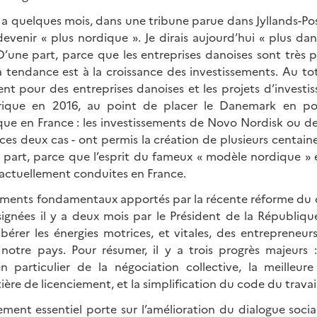
l y a quelques mois, dans une tribune parue dans Jyllands-Po
devenir « plus nordique ». Je dirais aujourd’hui « plus dano
D’une part, parce que les entreprises danoises sont très 
la tendance est à la croissance des investissements. Au to
lent pour des entreprises danoises et les projets d’invest
rique en 2016, au point de placer le Danemark en po
ique en France : les investissements de Novo Nordisk ou 
ces deux cas - ont permis la création de plusieurs centain
e part, parce que l’esprit du fameux « modèle nordique » e
 actuellement conduites en France.
ements fondamentaux apportés par la récente réforme du dr
ignées il y a deux mois par le Président de la Républiqu
bérer les énergies motrices, et vitales, des entrepreneurs
 notre pays. Pour résumer, il y a trois progrès majeurs :
en particulier de la négociation collective, la meilleure 
ière de licenciement, et la simplification du code du travai
ent essentiel porte sur l’amélioration du dialogue social