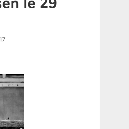
en le 29
17