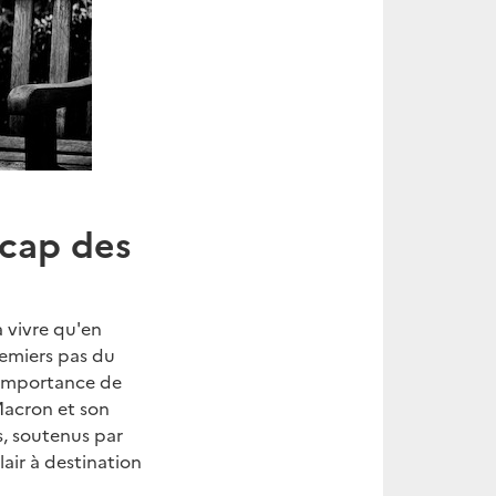
 cap des
 vivre qu'en
remiers pas du
l’importance de
 Macron et son
, soutenus par
air à destination