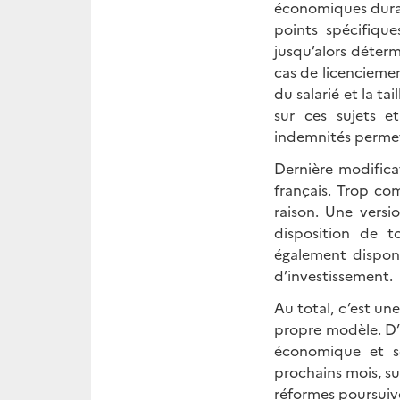
économiques durant
points spécifiqu
jusqu’alors déter
cas de licenciemen
du salarié et la tai
sur ces sujets e
indemnités permet
Dernière modificat
français. Trop co
raison. Une versi
disposition de t
également disponi
d’investissement.
Au total, c’est un
propre modèle. D’
économique et so
prochains mois, su
réformes poursuive