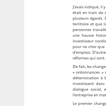
J’avais indiqué, i
était en train de 
plusieurs égards. 
territoire et que 
personnes travail
une hausse histo
investisseur nord
pour ne citer que 
d’emplois. D’autr
réformes qui sont
De fait, les chang
« ordonnances » s
détermination à li
investissent dans
dialogue social, 
l’entreprise en mat
Le premier changem