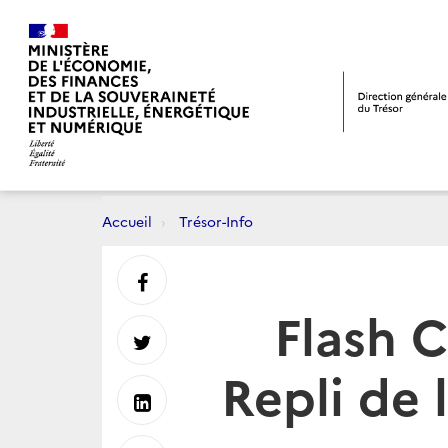
Accueil
Trésor-Info
Partager
Flash C
sur
Partager
Repli de 
Facebook
sur
Partager
Twitter