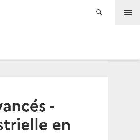
Men
RECHERCHE
vancés -
trielle en