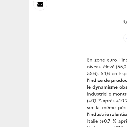
sur
Envoyer
Linkedin
par
R
Messagerie
En zone euro, l’i
niveau élevé (55,0
55,6), 54,6 en Esp
l’indice de produc
le dynamisme obs
industrielle mont
(+0,1 % après +1,0
sur la même péri
l’industrie ralent
Italie (+0,7 % ap