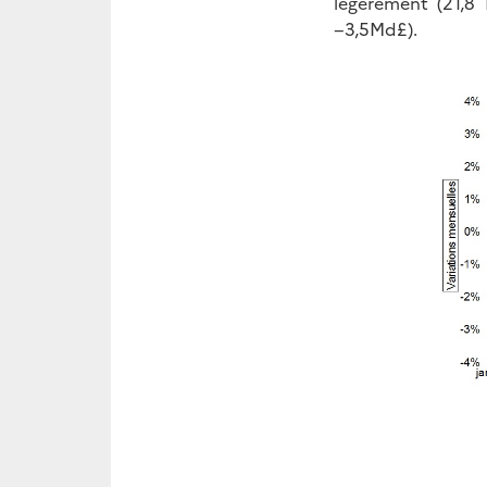
légèrement (21,8
−3,5Md£).