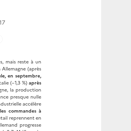
17
s, mais reste à un
en Allemagne (après
èle, en septembre,
talie (−1,3 %)
après
gne, la production
ance presque nulle
dustrielle accélère
,
les commandes à
étail reprennent en
allemand progresse