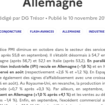
Allemagne
édigé par DG Trésor • Publié le
10 novembre 20
CONJONCTURE
FLASH-AVANCES
ALLEMAGNE
INDUSTRIE
ndice PMI diminue en octobre dans le secteur des service
 après 55,8 en septembre). Il s’établit désormais à 54,7 
agne (après 56,7) et 52,1 en Italie (après 53,2).
En parall
tion industrielle (IPI) recule en Allemagne
(−1,6 %)
et en I
ervé en août
(respectivement +2,6 % et +1,2 %
)
. En Espa
re également des signes d’affaiblissement avec une croiss
 % en août). Au Royaume-Uni, en revanche, la production in
ode (+0,7 % après +0,3 %). Par ailleurs, en septembre
issent en Allemagne (+1,0 % après +4,1 %)
et les ventes au d
rès −1,4 %). Enfin, en septembre, l’excédent commercial 