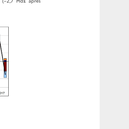
e (−2,7 Md£ après