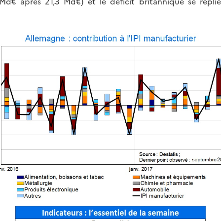
 Md€ après 21,3 Md€) et le déficit britannique se repli