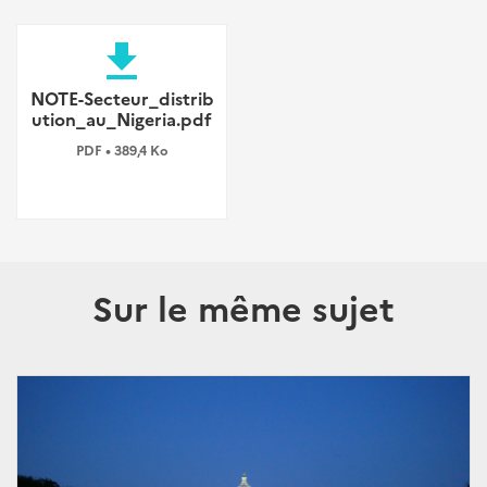
file_download
NOTE-Secteur_distrib
ution_au_Nigeria.pdf
PDF • 389,4 Ko
Sur le même sujet