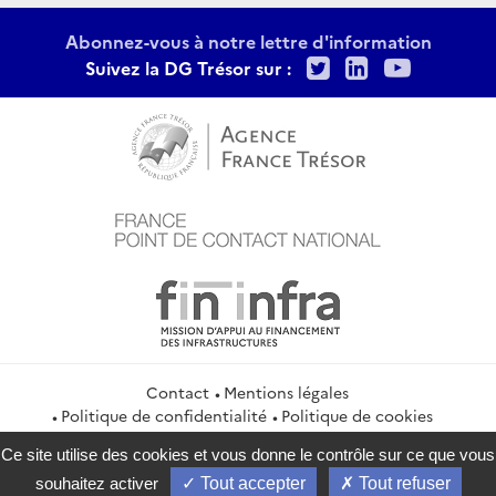
Abonnez-vous à notre lettre d'information
Twitter
LinkedIn
Youtu
Suivez la DG Trésor sur :
Contact
Mentions légales
Politique de confidentialité
Politique de cookies
Gestion des cookies
Flux RSS
Ce site utilise des cookies et vous donne le contrôle sur ce que vous
service-public.gouv.fr
legifrance.gouv.fr
info.gouv.fr
souhaitez activer
Tout accepter
Tout refuser