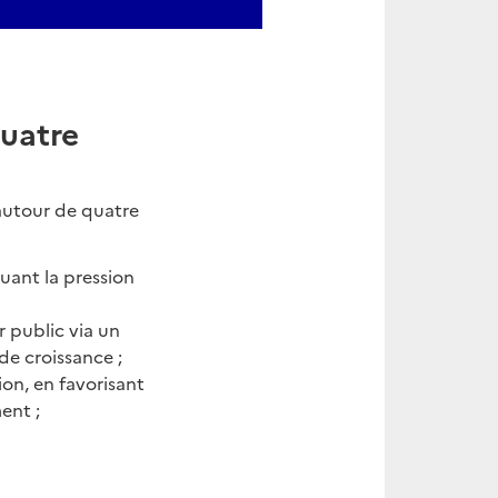
uatre
autour de quatre
nuant la pression
r public via un
de croissance ;
ion, en favorisant
ent ;