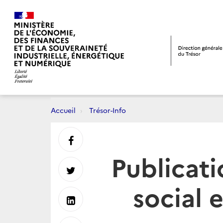
Accueil
Trésor-Info
Partager
Publicat
sur
Partager
social 
Facebook
sur
Partager
Twitter