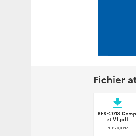
Fichier a
file_download
RESF2018-Comp
et V1.pdf
PDF • 4,4 Mo