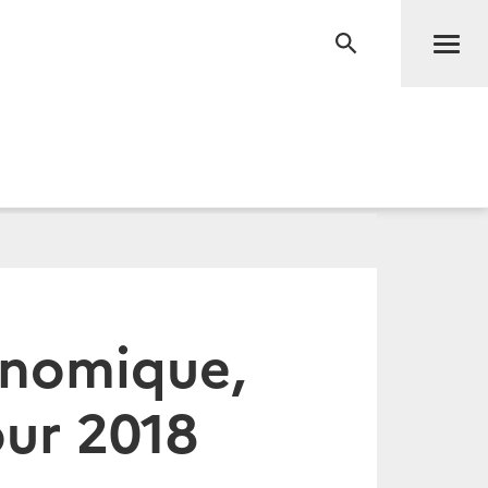
Men
RECHERCHE
onomique,
our 2018