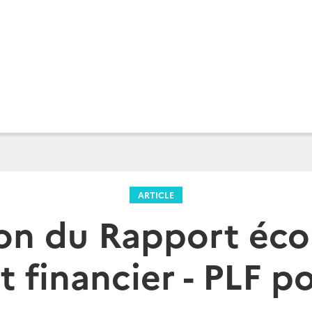
ARTICLE
ion du Rapport éc
et financier - PLF p