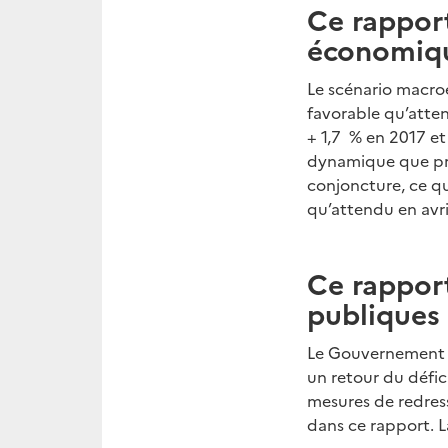
Ce rappor
économiqu
Le scénario macro
favorable qu’atten
+ 1,7 % en 2017 et
dynamique que pré
conjoncture, ce q
qu’attendu en avri
Ce rapport
publiques
Le Gouvernement a
un retour du défici
mesures de redress
dans ce rapport. L