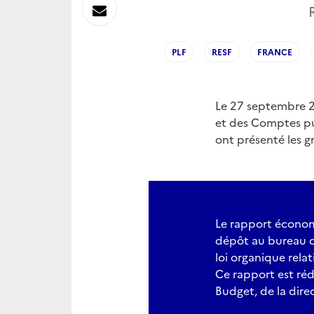
sur
Envoyer
Linkedin
par
PLF
RESF
FRANCE
Messagerie
Le 27 septembre 20
et des Comptes pub
ont présenté les g
Le rapport économiq
dépôt au bureau de
loi organique relat
Ce rapport est réd
Budget, de la direc