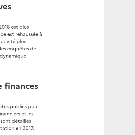
ves
2018 est plus
nce est rehaussée à
ctivité plus
 des enquêtes de
s dynamique
e finances
ptes publics pour
inanciers et les
sont détaillés
tation en 2017.