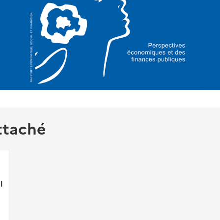
ttaché
l