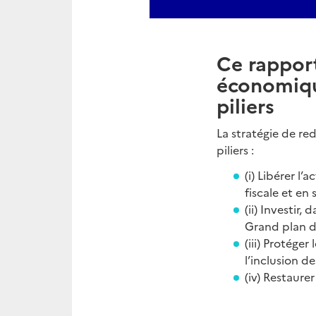
Ce rapport
économiqu
piliers
La stratégie de r
piliers :
(i) Libérer l
fiscale et en
(ii) Investir
Grand plan d
(iii) Protége
l’inclusion d
(iv) Restaure