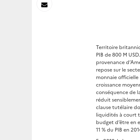
sur
Envoyer
Linkedin
par
Messagerie
Territoire britann
PIB de 800 M USD.
provenance d’Améri
repose sur le secte
monnaie officielle
croissance moyenn
conséquence de la 
réduit sensiblemen
clause tutélaire do
liquidités à court
budget d’être en e
11 % du PIB en 201