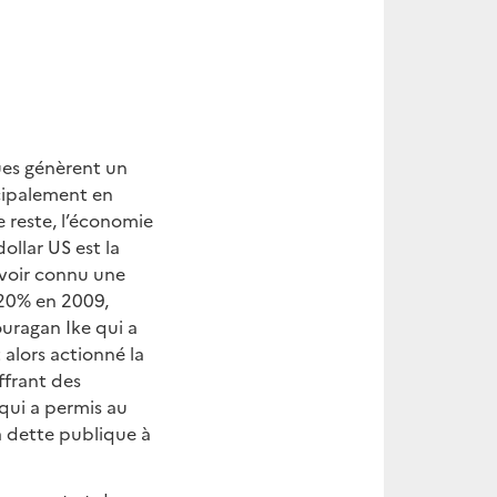
ques génèrent un
cipalement en
 reste, l’économie
dollar US est la
avoir connu une
 20% en 2009,
ouragan Ike qui a
 alors actionné la
ffrant des
 qui a permis au
a dette publique à