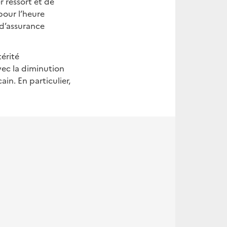
r ressort et de
pour l’heure
 d’assurance
térité
vec la diminution
n. En particulier,