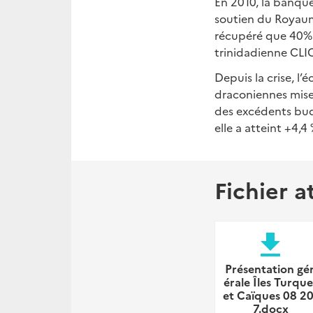
En 2010, la banque 
soutien du Royaume
récupéré que 40% d
trinidadienne CLICO
Depuis la crise, l
draconiennes mises
des excédents bud
elle a atteint +4,
Fichier a
file_download
Présentation gé
érale Îles Turque
et Caïques 08 20
7.docx