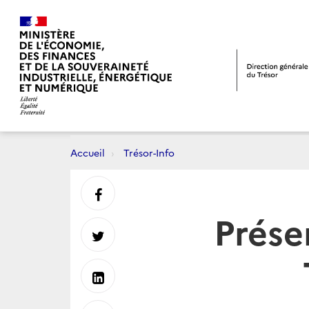
Accueil
Trésor-Info
Partager
Prése
sur
Partager
Facebook
sur
Partager
Twitter