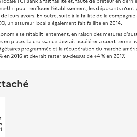
locale TCI Bank a fait faillite et, faute de prêteur en dernie
-Uni pour renflouer l’établissement, les déposants n’ont 
e leurs avoirs. En outre, suite à la faillite de la compagnie
, un assureur local a également fait faillite en 2014.
’économie se rétablit lentement, en raison des mesures d’aus
 en place. La croissance devrait accélérer à court terme a
gétaires programmée et la récupération du marché américai
4 % en 2016 et devrait rester au-dessus de +4 % en 2017.
ttaché
n
s
1