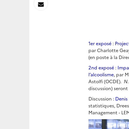
sur
Envoyer
Linkedin
par
Messagerie
1er exposé
:
Projec
par Charlotte Geay
(en poste à la Dir
2nd exposé
:
Impac
l’alcoolisme
, par 
Astolfi (OCDE).
N.
discussion) seront
Discussion :
Denis
statistiques, Dree
Management - LE