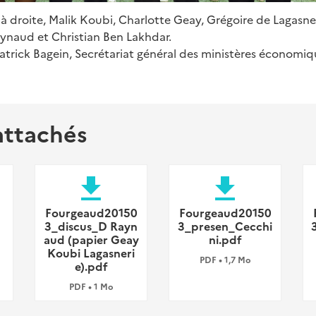
à droite, Malik Koubi, Charlotte Geay, Grégoire de Lagasne
aynaud et Christian Ben Lakhdar.
atrick Bagein, Secrétariat général des ministères économiqu
attachés
file_download
file_download
Fourgeaud20150
Fourgeaud20150
3_discus_D Rayn
3_presen_Cecchi
aud (papier Geay
ni.pdf
Koubi Lagasneri
PDF • 1,7 Mo
e).pdf
PDF • 1 Mo