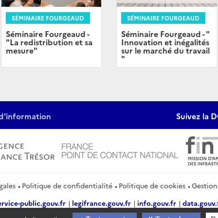
SÉMINAIRE FOURGEAUD
SÉMINAIRE FOURGEAUD
Séminaire Fourgeaud -
Séminaire Fourgeaud - "
"La redistribution et sa
Innovation et inégalités
mesure"
sur le marché du travail
"
d'information
Suivez la D
gales
Politique de confidentialité
Politique de cookies
Gestion
ervice-public.gouv.fr
legifrance.gouv.fr
info.gouv.fr
data.gouv.