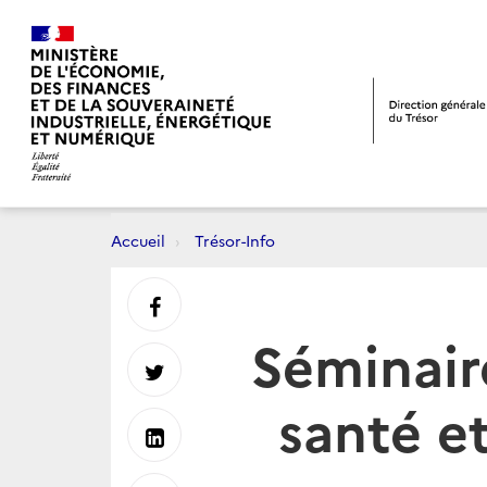
Accueil
Trésor-Info
Partager
Séminair
sur
Partager
santé e
Facebook
sur
Partager
Twitter