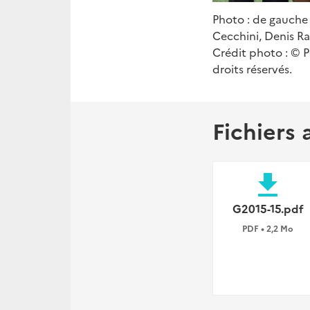
Photo : de gauche 
Cecchini, Denis R
Crédit photo : © P
droits réservés.
Fichiers 
file_download
G2015-15.pdf
PDF • 2,2 Mo