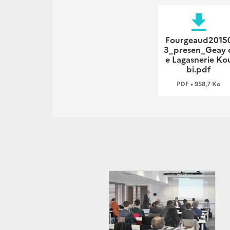
file_download
Fourgeaud2015
3_presen_Geay 
e Lagasnerie Ko
bi.pdf
PDF • 958,7 Ko