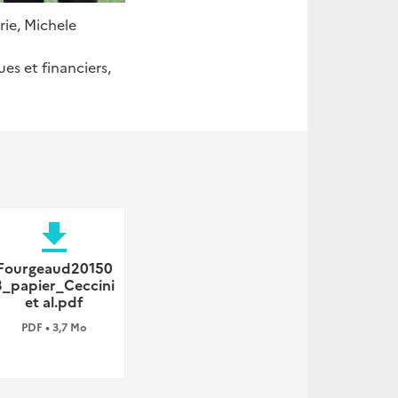
rie, Michele
es et financiers,
file_download
Fourgeaud20150
3_papier_Ceccini
et al.pdf
PDF • 3,7 Mo