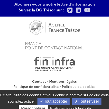
Abonnez-vous à notre lettre d'information
Twitter
LinkedIn
Youtu
Suivez la DG Trésor sur :
Contact
Mentions légales
Politique de confidentialité
Politique de cookies
Gestion des cookies
Flux RSS
Ce site utilise des cookies et vous donne le contrôle sur ce que vous
service-public.gouv.fr
legifrance.gouv.fr
info.gouv.fr
souhaitez activer
Tout accepter
Tout refuser
data.gouv.fr
Personnaliser
Politique de confidentialité